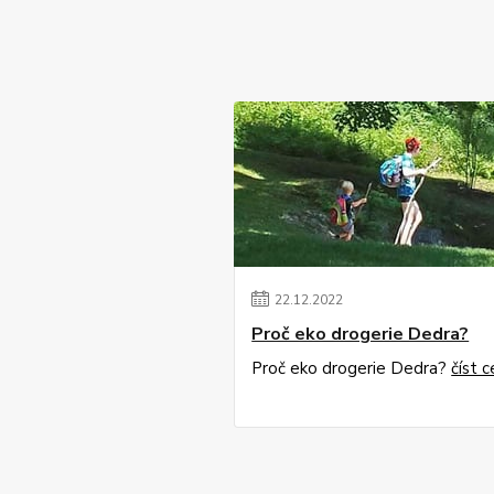
22
.
12
.
2022
Proč eko drogerie Dedra?
Proč eko drogerie Dedra?
číst c