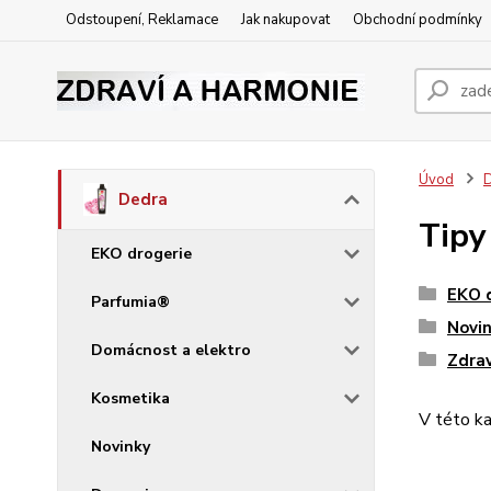
Odstoupení, Reklamace
Jak nakupovat
Obchodní podmínky
Úvod
Dedra
Tipy
EKO drogerie
EKO 
Parfumia®
Novi
Domácnost a elektro
Zdrav
Kosmetika
V této ka
Novinky