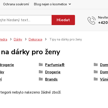
Ochrana soukromí
Blog nejen o kosmetice
Nevíte
Hledat
+420
Dedra
Dárky
Dekorace
Tipy na dárky pro ženy
 na dárky pro ženy
drogerie
Parfumia®
Domá
nky
Drogerie
Dom
í
Brands
Vůn
tegorii nebylo nalezeno žádné zboží.