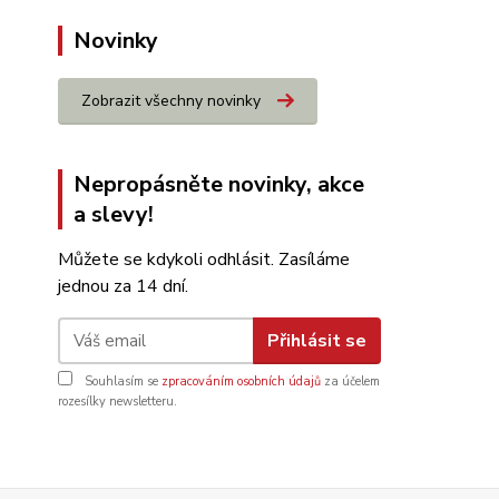
Novinky
Zobrazit všechny novinky
Nepropásněte novinky, akce
a slevy!
Můžete se kdykoli odhlásit. Zasíláme
jednou za 14 dní.
Přihlásit se
Souhlasím se
zpracováním osobních údajů
za účelem
rozesílky newsletteru.