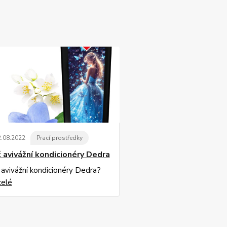
2
.
08
.
2022
Prací prostředky
 avivážní kondicionéry Dedra
 avivážní kondicionéry Dedra?
celé