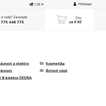
Přihlášení
CZK
 si rady? Zavolejte.
0
ks
za
0 Kč
 775 448 775
cnost a elektro
Kosmetika
ácnost
Bytové vůně
ě & kolekce DEDRA