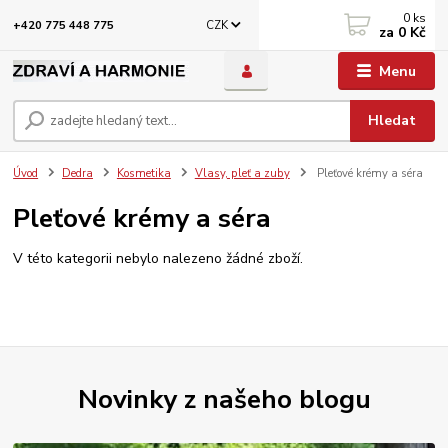
0
ks
CZK
+420 775 448 775
za
0 Kč
Menu
Hledat
Úvod
Dedra
Kosmetika
Vlasy, pleť a zuby
Pleťové krémy a séra
Pleťové krémy a séra
V této kategorii nebylo nalezeno žádné zboží.
Novinky z našeho blogu