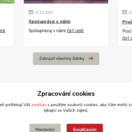
22
.
12
.
2022
2
Spolupráce s námi
Proč
elé
Spolupracuj s námi
číst celé
Proč
číst 
Zobrazit všechny články
Zpracování cookies
eři potřebují Váš
souhlas
s použitím souborů cookies, aby Vám mohli z
týkající se Vašich zájmů.
Souhlasím
Nastavení