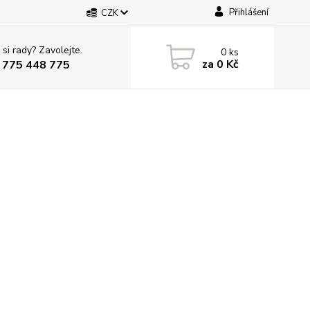
Přihlášení
CZK
 si rady? Zavolejte.
0
ks
za
0 Kč
 775 448 775