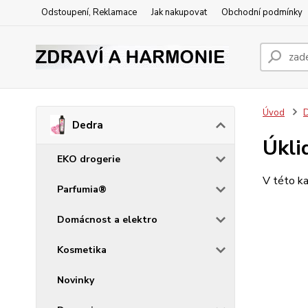
Odstoupení, Reklamace
Jak nakupovat
Obchodní podmínky
Úvod
Dedra
Úkli
EKO drogerie
V této ka
Parfumia®
Domácnost a elektro
Kosmetika
Novinky