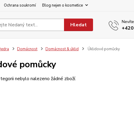
Ochrana soukromí
Blog nejen o kosmetice
Nevíte
Hledat
+420
Dedra
Domácnost
Domácnost & úklid
Úklidové pomůcky
dové pomůcky
tegorii nebylo nalezeno žádné zboží.