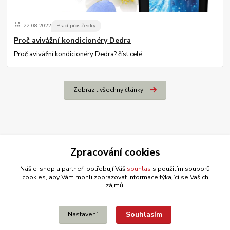
22
.
08
.
2022
Prací prostředky
Proč avivážní kondicionéry Dedra
Proč avivážní kondicionéry Dedra?
číst celé
Zobrazit všechny články
Zpracování cookies
Náš e-shop a partneři potřebují Váš
souhlas
s použitím souborů
cookies, aby Vám mohli zobrazovat informace týkající se Vašich
zájmů.
Souhlasím
Nastavení