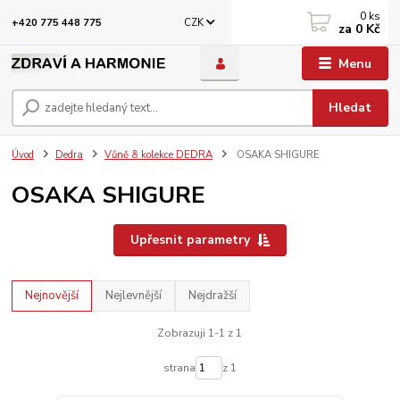
0
ks
CZK
+420 775 448 775
za
0 Kč
Menu
Hledat
Úvod
Dedra
Vůně & kolekce DEDRA
OSAKA SHIGURE
OSAKA SHIGURE
Upřesnit parametry
Nejnovější
Nejlevnější
Nejdražší
Zobrazuji 1-1 z 1
strana
z 1