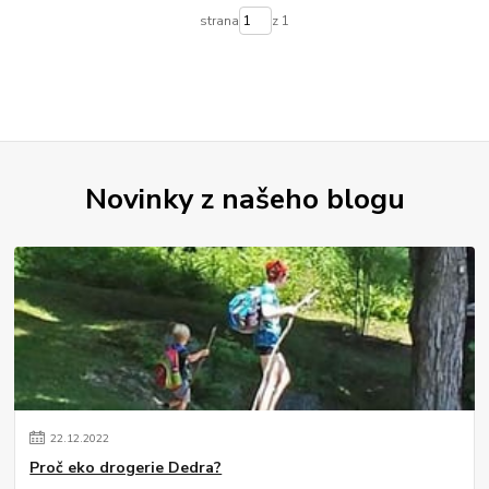
strana
z 1
Novinky z našeho blogu
22
.
12
.
2022
Proč eko drogerie Dedra?