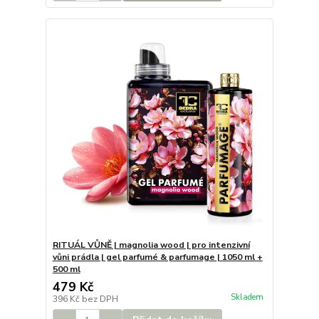
RITUÁL VŮNĚ | magnolia wood | pro intenzivní
vůni prádla | gel parfumé & parfumage | 1050 ml +
500 ml
479 Kč
Skladem
396 Kč
bez DPH