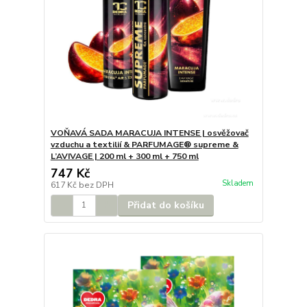
VOŇAVÁ SADA MARACUJA INTENSE | osvěžovač
vzduchu a textilií & PARFUMAGE® supreme &
L’AVIVAGE | 200 ml + 300 ml + 750 ml
747 Kč
Skladem
617 Kč
bez DPH
Přidat do košíku