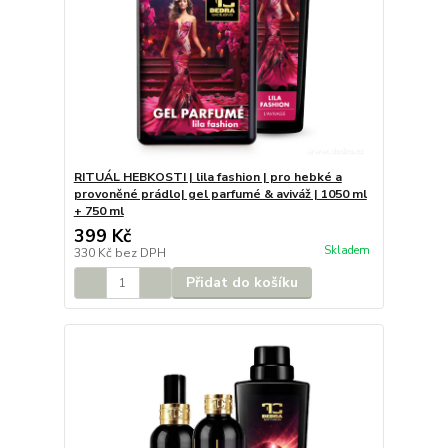
RITUÁL HEBKOSTI | lila fashion | pro hebké a
provoněné prádlo| gel parfumé & aviváž | 1050 ml
+ 750 ml
399 Kč
Skladem
330 Kč
bez DPH
Přidat do košíku