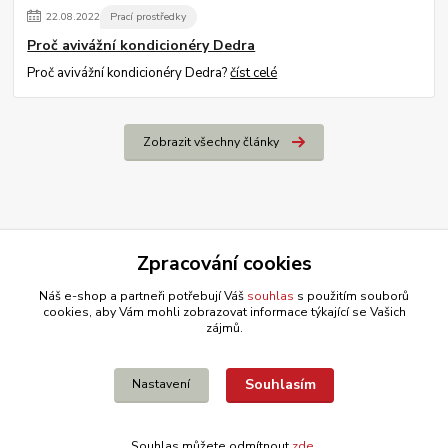
22
.
08
.
2022
Prací prostředky
Proč avivážní kondicionéry Dedra
Proč avivážní kondicionéry Dedra?
číst celé
Zobrazit všechny články
Zpracování cookies
Náš e-shop a partneři potřebují Váš
souhlas
s použitím souborů
cookies, aby Vám mohli zobrazovat informace týkající se Vašich
zájmů.
Souhlasím
Nastavení
Souhlas můžete odmítnout
zde
.