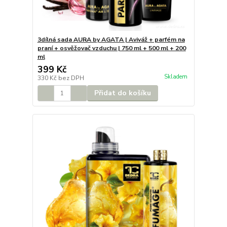
3dílná sada AURA by AGATA | Aviváž + parfém na
praní + osvěžovač vzduchu | 750 ml + 500 ml + 200
ml
399 Kč
Skladem
330 Kč
bez DPH
Přidat do košíku