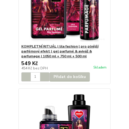
KOMPLETNÍ RITUÁL | lila fashion | pro plnější
parfémový efekt | gel parfumé & aviváž &
parfumage | 1050 ml + 750 ml + 500 ml
549 Kč
Skladem
454 Kč
bez DPH
Přidat do košíku