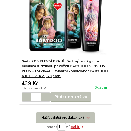
Sada KOMPLEXNÍ PRANÍ | Šetrný prací gel pro
miminka & citlivou pokožku BABYDOO SENSITIVE
PLUS + L'AVIVAGE avivážní kondicionér BABYDOO
& ICE CREAM | 28 praní
439 Kč
Skladem
363 Kč
bez DPH
Přidat do košíku
Načíst další produkty (24)
strana
z 3
další