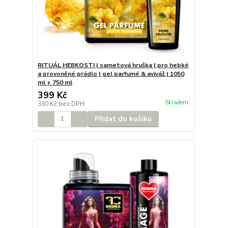
RITUÁL HEBKOSTI | sametová hruška | pro hebké
a provoněné prádlo | gel parfumé & aviváž | 1050
ml + 750 ml
399 Kč
Skladem
330 Kč
bez DPH
Přidat do košíku