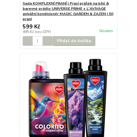
Sada KOMPLEXNÍ PRANÍ | Prací prášek na bílé &
barevné prádlo UNIVERSE PRIME + L'AVIVAGE
avivážní kondicionér MAGIC GARDEN & ZAZEN | 50
praní
599 Kč
Skladem
495 Kč
bez DPH
Přidat do košíku