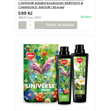
L'AVIVAGE avivážní kondicionér BABYDOO &
CHANSON D´AMOUR | 50 praní
599 Kč
Skladem
495 Kč
bez DPH
Přidat do košíku