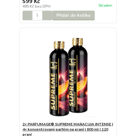
599 Kč
Skladem
495 Kč
bez DPH
Přidat do košíku
2× PARFUMAGE® SUPREME MARACUJA INTENSE |
4× koncentrovaný parfém na praní | 600 ml | 120
praní