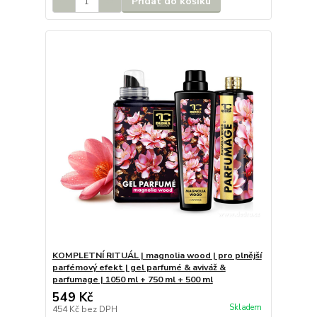
Přidat do košíku
KOMPLETNÍ RITUÁL | magnolia wood | pro plnější
parfémový efekt | gel parfumé & aviváž &
parfumage | 1050 ml + 750 ml + 500 ml
549 Kč
Skladem
454 Kč
bez DPH