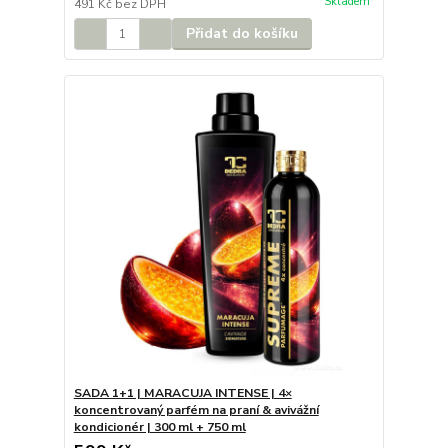
Skladem
491 Kč
bez DPH
Přidat do košíku
SADA 1+1 | MARACUJA INTENSE | 4×
koncentrovaný parfém na praní & avivážní
kondicionér | 300 ml + 750 ml