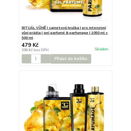
RITUÁL VŮNĚ | sametová hruška | pro intenzivní
vůni prádla | gel parfumé & parfumage | 1050 ml +
500 ml
479 Kč
Skladem
396 Kč
bez DPH
Přidat do košíku