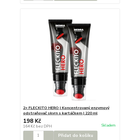
2× FLECKITO HERO | Koncentrovaný enzymový
odstraňovač skvrn s kartáčkem | 220 ml
198 Kč
Skladem
164 Kč
bez DPH
Přidat do košíku