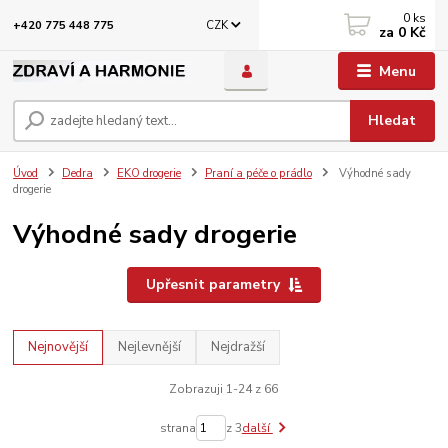
0
ks
CZK
+420 775 448 775
za
0 Kč
Menu
Hledat
Úvod
Dedra
EKO drogerie
Praní a péče o prádlo
Výhodné sady
drogerie
Výhodné sady drogerie
Upřesnit parametry
Nejnovější
Nejlevnější
Nejdražší
Zobrazuji 1-24 z 66
strana
z 3
další