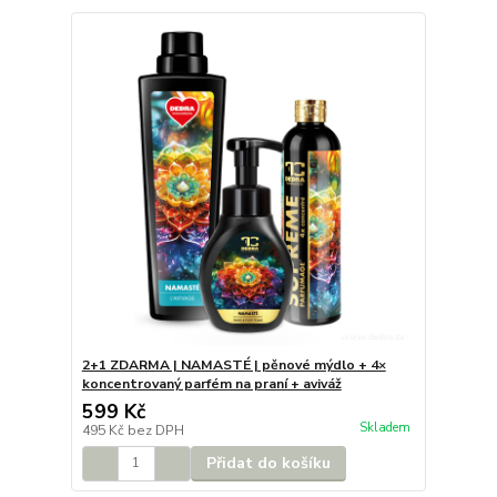
2+1 ZDARMA | NAMASTÉ | pěnové mýdlo + 4×
koncentrovaný parfém na praní + aviváž
599 Kč
Skladem
495 Kč
bez DPH
Přidat do košíku