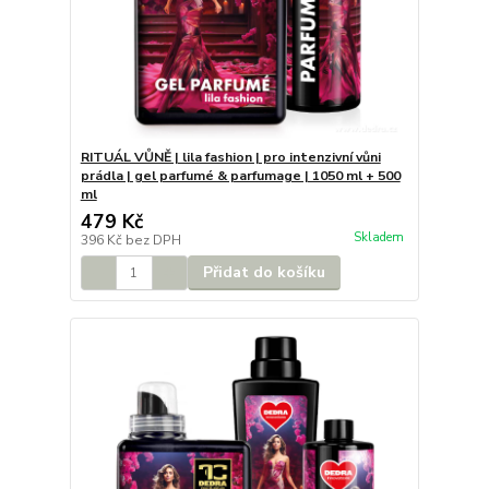
RITUÁL VŮNĚ | lila fashion | pro intenzivní vůni
prádla | gel parfumé & parfumage | 1050 ml + 500
ml
479 Kč
Skladem
396 Kč
bez DPH
Přidat do košíku