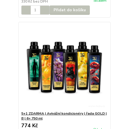
Skladem
330 Kč
bez DPH
Přidat do košíku
5+1 ZDARMA | Avivážní kondicionéry | řada GOLD |
B | 6× 750 ml
774 Kč