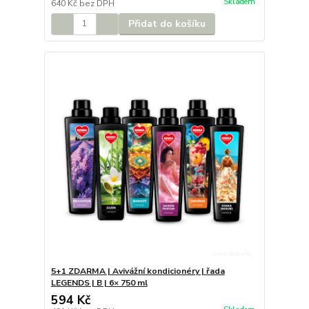
Skladem
640 Kč
bez DPH
Přidat do košíku
5+1 ZDARMA | Avivážní kondicionéry | řada
LEGENDS | B | 6× 750 ml
594 Kč