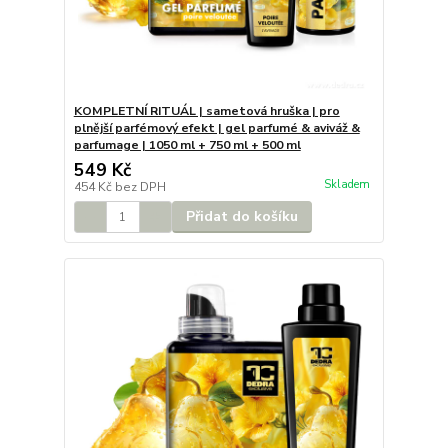
KOMPLETNÍ RITUÁL | sametová hruška | pro
plnější parfémový efekt | gel parfumé & aviváž &
parfumage | 1050 ml + 750 ml + 500 ml
549 Kč
Skladem
454 Kč
bez DPH
Přidat do košíku