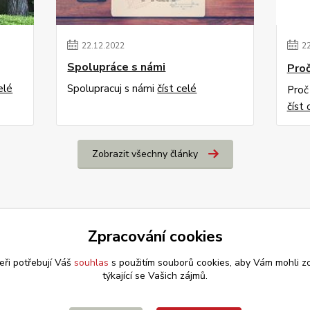
22
.
12
.
2022
2
Spolupráce s námi
Proč
elé
Spolupracuj s námi
číst celé
Proč
číst 
Zobrazit všechny články
Zpracování cookies
eři potřebují Váš
souhlas
s použitím souborů cookies, aby Vám mohli z
týkající se Vašich zájmů.