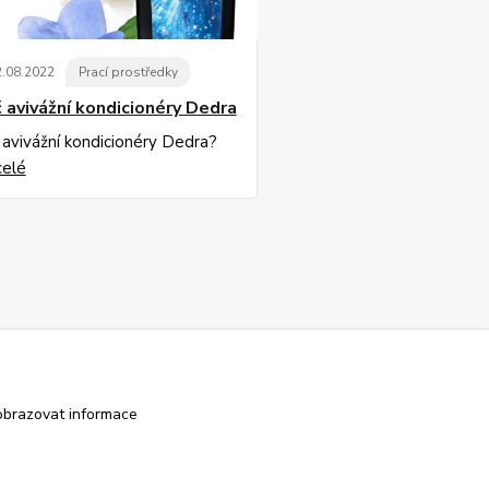
2
.
08
.
2022
Prací prostředky
 avivážní kondicionéry Dedra
 avivážní kondicionéry Dedra?
celé
obrazovat informace