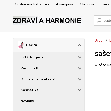
Odstoupení, Reklamace
Jak nakupovat
Obchodní podmínky
Úvod
Dedra
saš
EKO drogerie
V této ka
Parfumia®
Domácnost a elektro
Kosmetika
Novinky