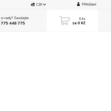
Přihlášení
CZK
 si rady? Zavolejte.
0
ks
za
0 Kč
 775 448 775