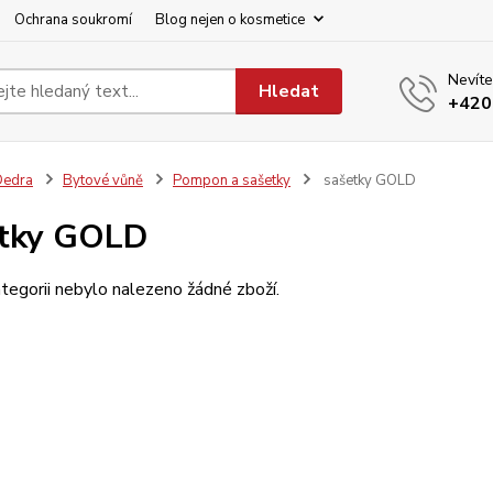
Ochrana soukromí
Blog nejen o kosmetice
Nevíte
Hledat
+420
Dedra
Bytové vůně
Pompon a sašetky
sašetky GOLD
etky GOLD
tegorii nebylo nalezeno žádné zboží.