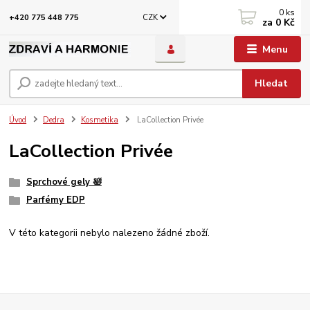
0
ks
CZK
+420 775 448 775
za
0 Kč
Menu
Hledat
Úvod
Dedra
Kosmetika
LaCollection Privée
LaCollection Privée
Sprchové gely 🛀
Parfémy EDP
V této kategorii nebylo nalezeno žádné zboží.