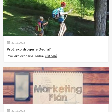
22
.
12
.
2022
Proč eko drogerie Dedra?
Proč eko drogerie Dedra?
číst celé
22
.
12
.
2022