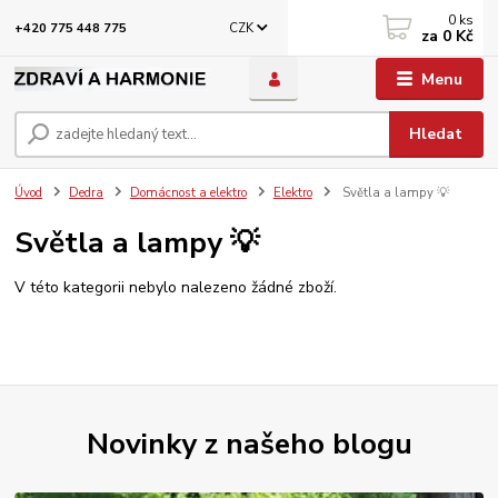
0
ks
CZK
+420 775 448 775
za
0 Kč
Menu
Hledat
Úvod
Dedra
Domácnost a elektro
Elektro
Světla a lampy 💡
Světla a lampy 💡
V této kategorii nebylo nalezeno žádné zboží.
Novinky z našeho blogu