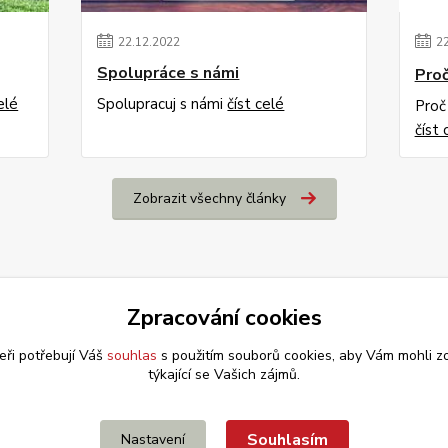
22
.
12
.
2022
2
Spolupráce s námi
Proč
elé
Spolupracuj s námi
číst celé
Proč
číst 
Zobrazit všechny články
Zpracování cookies
eři potřebují Váš
souhlas
s použitím souborů cookies, aby Vám mohli z
týkající se Vašich zájmů.
Souhlasím
Nastavení