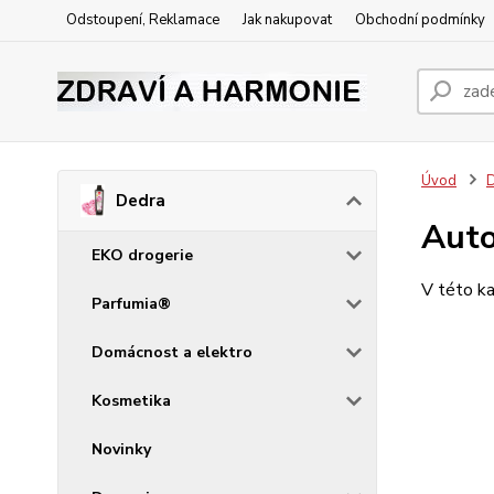
Odstoupení, Reklamace
Jak nakupovat
Obchodní podmínky
Úvod
Dedra
Aut
EKO drogerie
V této ka
Parfumia®
Domácnost a elektro
Kosmetika
Novinky