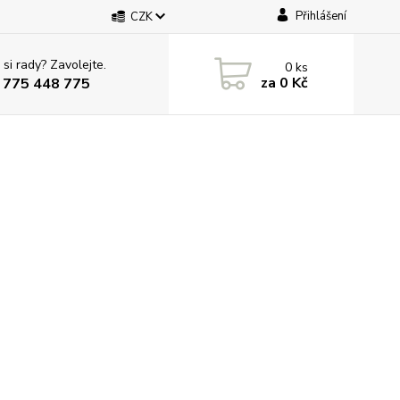
Přihlášení
CZK
 si rady? Zavolejte.
0
ks
za
0 Kč
 775 448 775