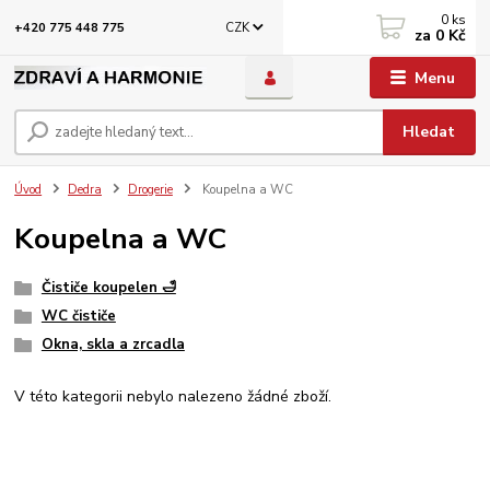
0
ks
CZK
+420 775 448 775
za
0 Kč
Menu
Hledat
Úvod
Dedra
Drogerie
Koupelna a WC
Koupelna a WC
Čističe koupelen 🛁
WC čističe
Okna, skla a zrcadla
V této kategorii nebylo nalezeno žádné zboží.