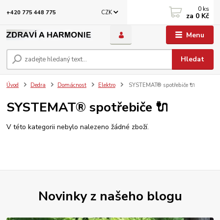
0
ks
CZK
+420 775 448 775
za
0 Kč
Menu
Hledat
Úvod
Dedra
Domácnost
Elektro
SYSTEMAT® spotřebiče 🔌
SYSTEMAT® spotřebiče 🔌
V této kategorii nebylo nalezeno žádné zboží.
Novinky z našeho blogu