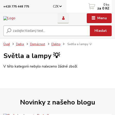
0
ks
CZK
+420 775 448 775
za
0 Kč
Menu
Hledat
Úvod
Dedra
Domácnost
Elektro
Světla a lampy 💡
Světla a lampy 💡
V této kategorii nebylo nalezeno žádné zboží.
Novinky z našeho blogu