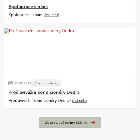
Spolupráce s námi
Spolupracuj s námi
číst celé
22
.
08
.
2022
Prací prostředky
Proč avivážní kondicionéry Dedra
Proč avivážní kondicionéry Dedra?
číst celé
Zobrazit všechny články