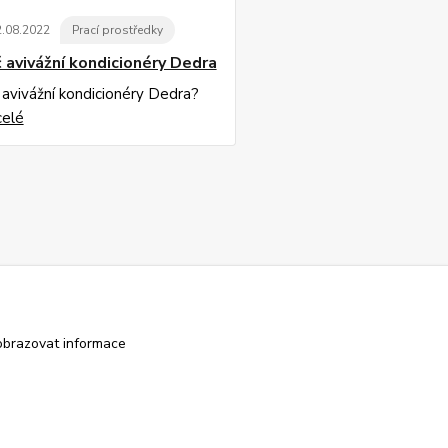
2
.
08
.
2022
Prací prostředky
 avivážní kondicionéry Dedra
 avivážní kondicionéry Dedra?
celé
obrazovat informace