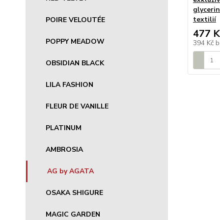
glyceri
textilií
POIRE VELOUTÉE
477 K
POPPY MEADOW
394 Kč
b
OBSIDIAN BLACK
LILA FASHION
FLEUR DE VANILLE
PLATINUM
AMBROSIA
AG by AGATA
OSAKA SHIGURE
MAGIC GARDEN