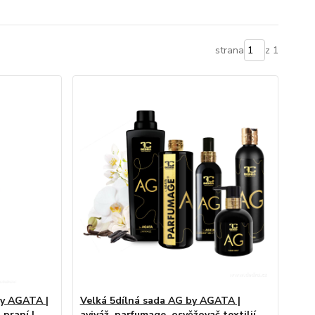
strana
z 1
y AGATA |
Velká 5dílná sada AG by AGATA |
praní |
aviváž, parfumage, osvěžovač textilií,