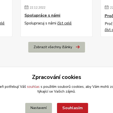
22
.
12
.
2022
2
Spolupráce s námi
Proč
elé
Spolupracuj s námi
číst celé
Proč
číst 
Zobrazit všechny články
Zpracování cookies
eři potřebují Váš
souhlas
s použitím souborů cookies, aby Vám mohli z
týkající se Vašich zájmů.
Souhlasím
Nastavení