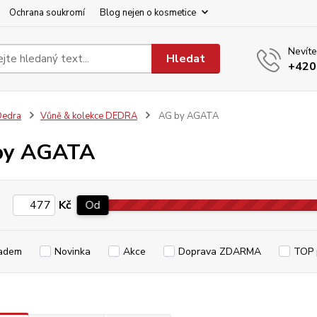
Ochrana soukromí
Blog nejen o kosmetice
Nevíte
Hledat
+420
Dedra
Vůně & kolekce DEDRA
AG by AGATA
by AGATA
Kč
Od
adem
Novinka
Akce
Doprava ZDARMA
TOP 