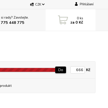
Přihlášení
CZK
 si rady? Zavolejte.
0
ks
za
0 Kč
 775 448 775
Do
Kč
produkt