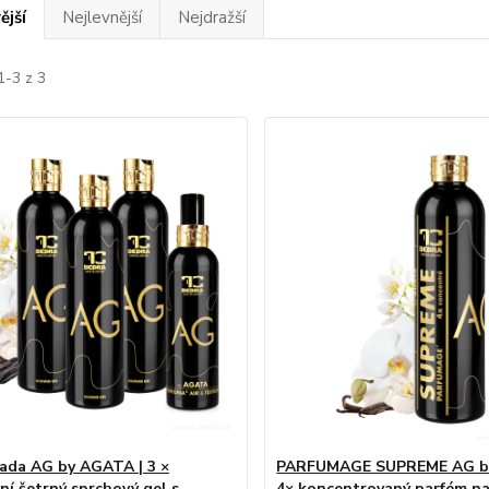
ější
Nejlevnější
Nejdražší
1-3 z 3
sada AG by AGATA | 3 ×
PARFUMAGE SUPREME AG b
ní šetrný sprchový gel s
4× koncentrovaný parfém na 