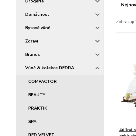
Drogerie
Nejnov
Domácnost
Zobrazuji 
Bytové vůně
Zdraví
Brands
Vůně & kolekce DEDRA
COMPACTOR
BEAUTY
PRAKTIK
SPA
4dílná 
RED VELVET
exkluziv