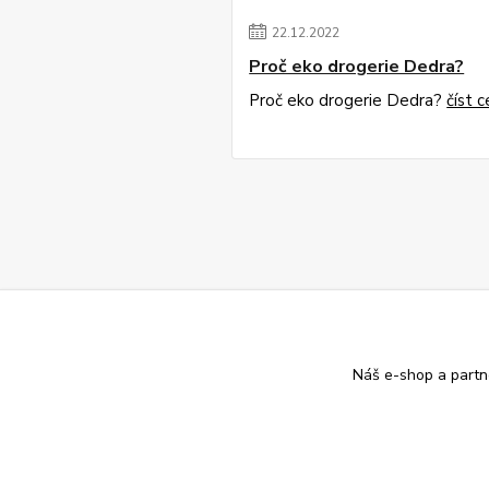
22
.
12
.
2022
Proč eko drogerie Dedra?
Proč eko drogerie Dedra?
číst c
Náš e-shop a partn