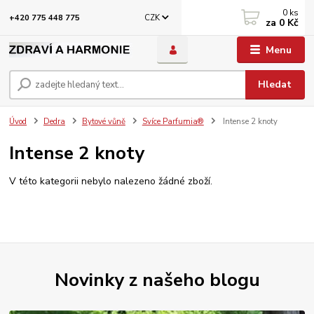
0
ks
CZK
+420 775 448 775
za
0 Kč
Menu
Hledat
Úvod
Dedra
Bytové vůně
Svíce Parfumia®
Intense 2 knoty
Intense 2 knoty
V této kategorii nebylo nalezeno žádné zboží.
Novinky z našeho blogu