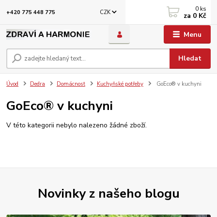
0
ks
CZK
+420 775 448 775
za
0 Kč
Menu
Hledat
Úvod
Dedra
Domácnost
Kuchyňské potřeby
GoEco® v kuchyni
GoEco® v kuchyni
V této kategorii nebylo nalezeno žádné zboží.
Novinky z našeho blogu