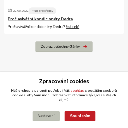
22
.
08
.
2022
Prací prostředky
Proč avivážní kondicionéry Dedra
Proč avivážní kondicionéry Dedra?
číst celé
Zobrazit všechny články
Zpracování cookies
Náš e-shop a partneři potřebují Váš
souhlas
s použitím souborů
cookies, aby Vám mohli zobrazovat informace týkající se Vašich
zájmů.
Souhlasím
Nastavení