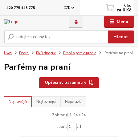
0
ks
CZK
+420 775 448 775
za
0 Kč
Menu
Hledat
Úvod
Dedra
EKO drogerie
Praní a péče o prádlo
Parfémy na praní
Parfémy na praní
Upřesnit parametry
Nejnovější
Nejlevnější
Nejdražší
Zobrazuji 1-24 z 24
strana
z 1