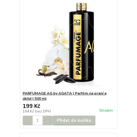
PARFUMAGE AG by AGATA | Parfém na praní a
úklid | 500 ml
199 Kč
Skladem
164 Kč
bez DPH
Přidat do košíku