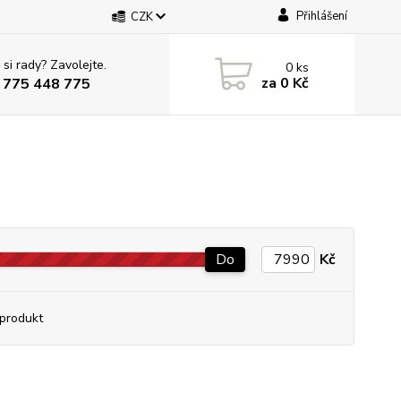
Přihlášení
CZK
 si rady? Zavolejte.
0
ks
za
0 Kč
 775 448 775
Do
Kč
produkt