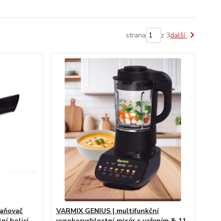
strana
z 3
další
aňovač
VARMIX GENIUS | multifunkční
lní holicí
vysokorychlostní mixér s vařením & 11