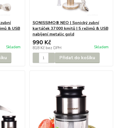
zubní
SONISSIMO® NEO | Sonický zubní
ežimů & USB
kartáček 37 000 kmitů | 5 režimů & USB
nabíjení metalic gold
990 Kč
Skladem
Skladem
818 Kč
bez DPH
šíku
Přidat do košíku