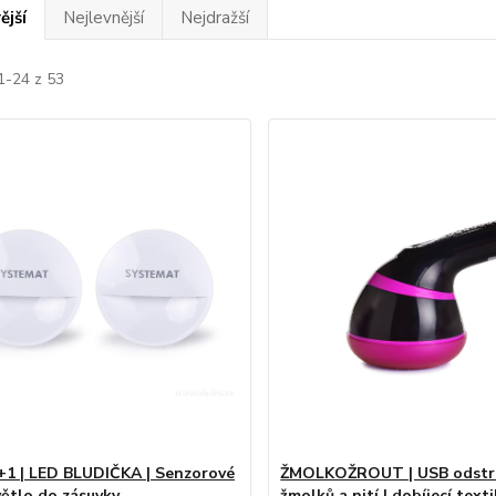
ější
Nejlevnější
Nejdražší
1-24 z 53
1 | LED BLUDIČKA | Senzorové
ŽMOLKOŽROUT | USB odstr
větlo do zásuvky
žmolků a nití | dobíjecí texti