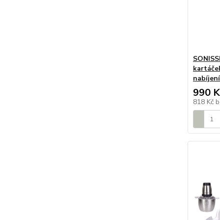
SONISSI
kartáče
nabíjení
990 K
818 Kč
b