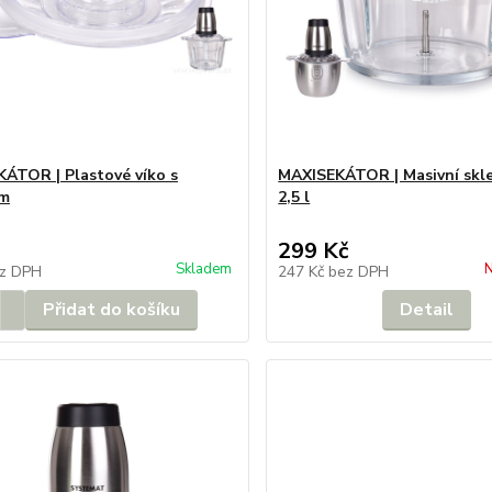
ÁTOR | Plastové víko s
MAXISEKÁTOR | Masivní skl
ím
2,5 l
299 Kč
Skladem
N
z DPH
247 Kč
bez DPH
Přidat do košíku
Detail