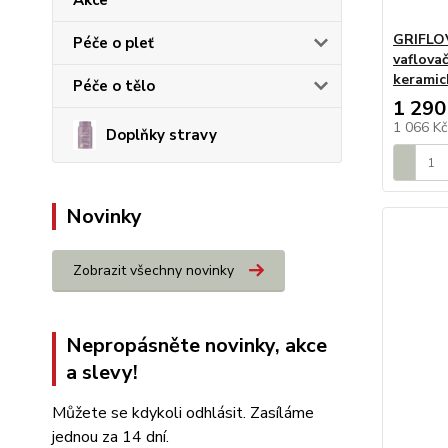
Akce
GRIFLOV
Péče o pleť
vaflovač
kerami
Péče o tělo
1 290
1 066 K
Doplňky stravy
Novinky
Zobrazit všechny novinky
Nepropásněte novinky, akce
a slevy!
Můžete se kdykoli odhlásit. Zasíláme
jednou za 14 dní.