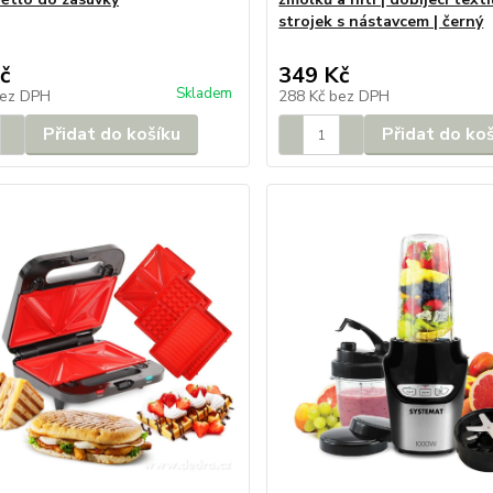
strojek s nástavcem | černý
č
349 Kč
Skladem
ez DPH
288 Kč
bez DPH
Přidat do košíku
Přidat do ko