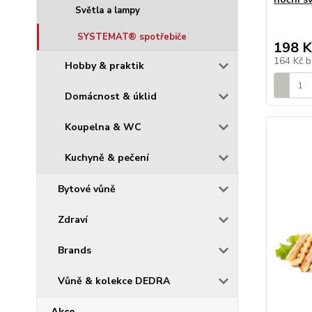
Světla a lampy
SYSTEMAT® spotřebiče
198 K
164 Kč
b
Hobby & praktik
Domácnost & úklid
Koupelna & WC
Kuchyně & pečení
Bytové vůně
Zdraví
Brands
Vůně & kolekce DEDRA