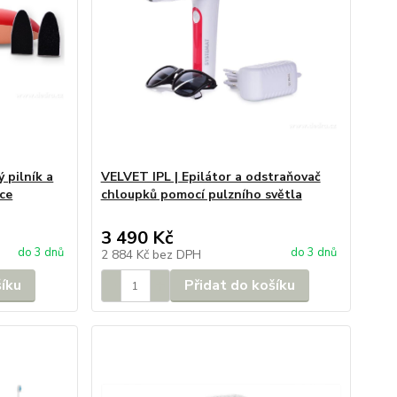
 pilník a
VELVET IPL | Epilátor a odstraňovač
vce
chloupků pomocí pulzního světla
3 490 Kč
do 3 dnů
do 3 dnů
2 884 Kč
bez DPH
šíku
Přidat do košíku