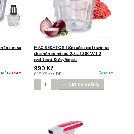
eněná mísa
MAXISEKÁTOR | Sekáček potravin se
skleněnou mísou 2,5 L | 300 W | 2
rychlosti & čtyřčepel
990 Kč
ení skladem
Skladem
818 Kč
bez DPH
Přidat do košíku