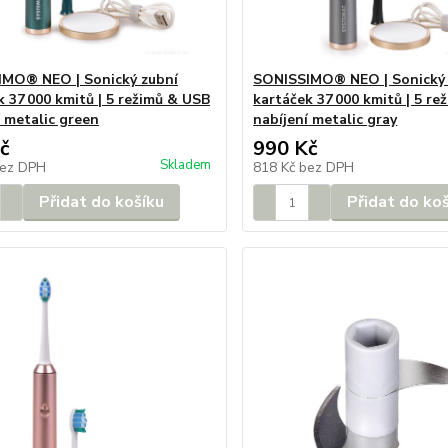
MO® NEO | Sonický zubní
SONISSIMO® NEO | Sonický 
k 37 000 kmitů | 5 režimů & USB
kartáček 37 000 kmitů | 5 r
í metalic green
nabíjení metalic gray
č
990 Kč
Skladem
ez DPH
818 Kč
bez DPH
Přidat do košíku
Přidat do ko