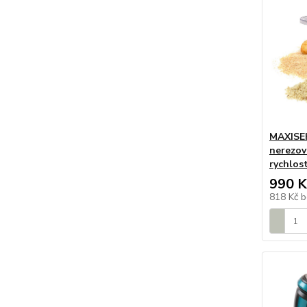
MAXISEK
nerezovo
rychlost
990 K
818 Kč
b