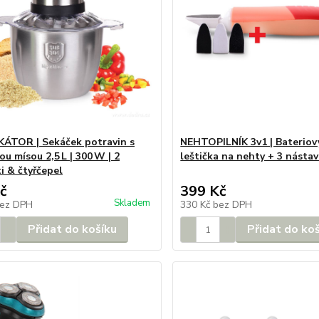
ÁTOR | Sekáček potravin s
NEHTOPILNÍK 3v1 | Bateriový
u mísou 2,5 L | 300 W | 2
leštička na nehty + 3 násta
i & čtyřčepel
č
399 Kč
Skladem
ez DPH
330 Kč
bez DPH
Přidat do košíku
Přidat do ko