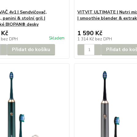
AČ 4v1 | Sendvičovač,
VITVIT ULTIMATE | Nutri m
, panini & stolní gril |
| smoothie blender & extrak
cké BIOPAN® desky
 Kč
1 590 Kč
Skladem
č
bez DPH
1 314 Kč
bez DPH
Přidat do košíku
Přidat do ko