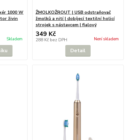
ixér 1000 W
ŽMOLKOŽROUT | USB odstraňovač
tor živin
žmolků a nití | dobíjecí textilní holicí
strojek s nástavcem | fialový
349 Kč
Skladem
Není skladem
288 Kč
bez DPH
šíku
Detail