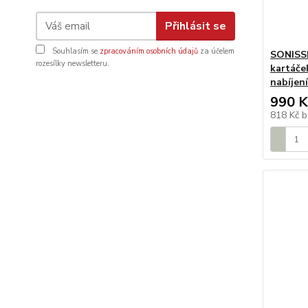
Přihlásit se
Souhlasím se
zpracováním osobních údajů
za účelem
SONISSI
rozesílky newsletteru.
kartáče
nabíjen
990 K
818 Kč
b