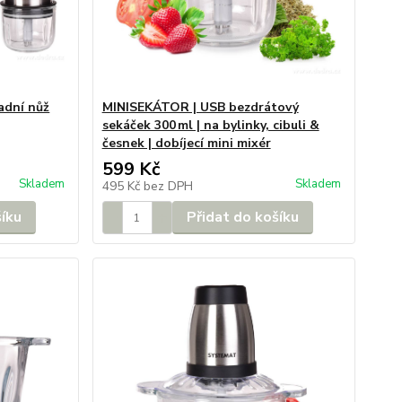
adní nůž
MINISEKÁTOR | USB bezdrátový
sekáček 300 ml | na bylinky, cibuli &
česnek | dobíjecí mini mixér
599 Kč
Skladem
Skladem
495 Kč
bez DPH
šíku
Přidat do košíku