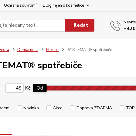
Ochrana soukromí
Blog nejen o kosmetice
Nevíte
Hledat
+420
Dedra
Domácnost
Elektro
SYSTEMAT® spotřebiče
TEMAT® spotřebiče
Kč
Od
adem
Novinka
Akce
Doprava ZDARMA
TOP 