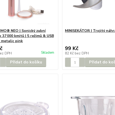
MO® NEO | Sonický zubní
MINISEKÁTOR | Trojitý náhr
k 37 000 kmitů | 5 režimů & USB
 metalic pink
č
99 Kč
Skladem
ez DPH
82 Kč
bez DPH
Přidat do košíku
Přidat do ko