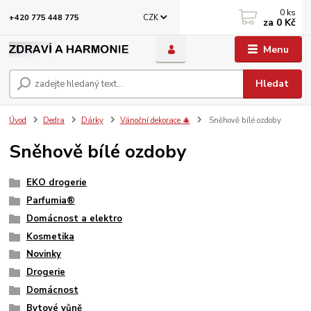
0
ks
CZK
+420 775 448 775
za
0 Kč
Menu
Hledat
Úvod
Dedra
Dárky
Vánoční dekorace 🎄
Sněhově bílé ozdoby
Sněhově bílé ozdoby
EKO drogerie
Parfumia®
Domácnost a elektro
Kosmetika
Novinky
Drogerie
Domácnost
Bytové vůně