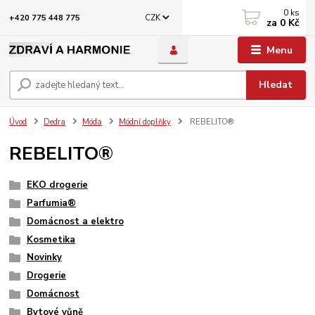
0
ks
CZK
+420 775 448 775
za
0 Kč
Menu
Hledat
Úvod
Dedra
Móda
Módní doplňky
REBELITO®
REBELITO®
EKO drogerie
Parfumia®
Domácnost a elektro
Kosmetika
Novinky
Drogerie
Domácnost
Bytové vůně