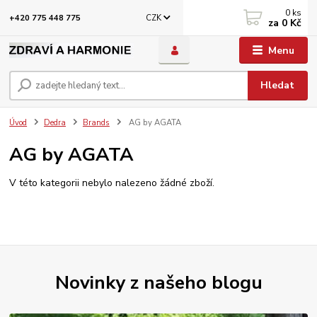
0
ks
CZK
+420 775 448 775
za
0 Kč
Menu
Hledat
Úvod
Dedra
Brands
AG by AGATA
AG by AGATA
V této kategorii nebylo nalezeno žádné zboží.
Novinky z našeho blogu