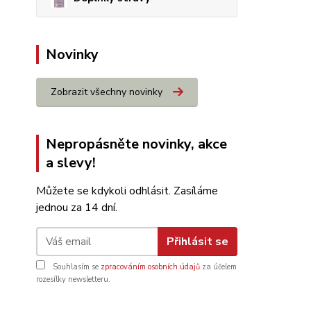
Novinky
Zobrazit všechny novinky
Nepropásněte novinky, akce
a slevy!
Můžete se kdykoli odhlásit. Zasíláme
jednou za 14 dní.
Přihlásit se
Souhlasím se
zpracováním osobních údajů
za účelem
rozesílky newsletteru.