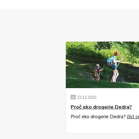
22
.
12
.
2022
Proč eko drogerie Dedra?
Proč eko drogerie Dedra?
číst c