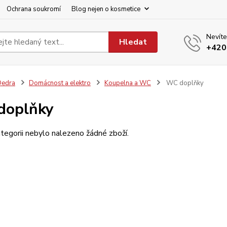
Ochrana soukromí
Blog nejen o kosmetice
Nevíte
Hledat
+420
Dedra
Domácnost a elektro
Koupelna a WC
WC doplňky
doplňky
tegorii nebylo nalezeno žádné zboží.