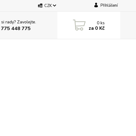
Přihlášení
CZK
 si rady? Zavolejte.
0
ks
za
0 Kč
 775 448 775