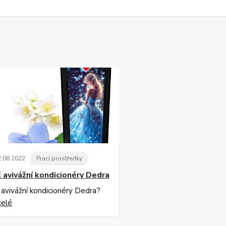
2
.
08
.
2022
Prací prostředky
 avivážní kondicionéry Dedra
 avivážní kondicionéry Dedra?
celé