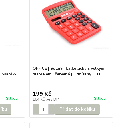
OFFICE | Solární kalkulačka s velkým
 psaní &
displejem | červená | 12místný LCD
199 Kč
Skladem
Skladem
164 Kč
bez DPH
šíku
Přidat do košíku