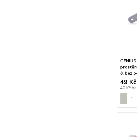
GENIUS 
prostěr
& bez o
49 Kč
40 Kč
be