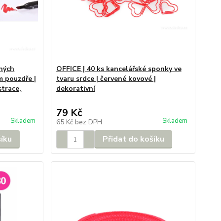
ných
OFFICE | 40 ks kancelářské sponky ve
m pouzdře |
tvaru srdce | červené kovové |
strace,
dekorativní
79 Kč
Skladem
Skladem
65 Kč
bez DPH
šíku
Přidat do košíku