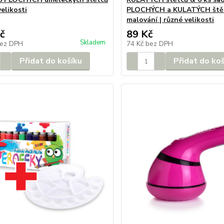
velikosti
PLOCHÝCH a KULATÝCH ště
malování | různé velikosti
č
89 Kč
Skladem
ez DPH
74 Kč
bez DPH
Přidat do košíku
Přidat do ko