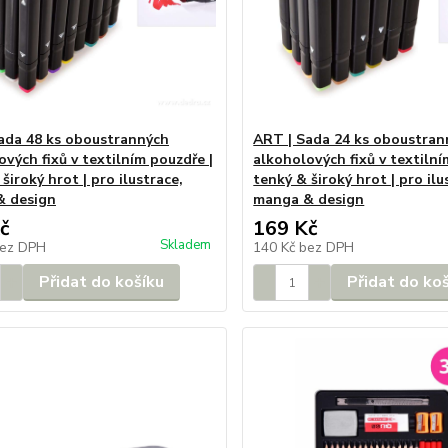
ada 48 ks oboustranných
ART | Sada 24 ks oboustran
vých fixů v textilním pouzdře |
alkoholových fixů v textilní
široký hrot | pro ilustrace,
tenký & široký hrot | pro ilu
& design
manga & design
č
169 Kč
Skladem
ez DPH
140 Kč
bez DPH
Přidat do košíku
Přidat do ko