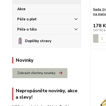
Akce
Sada 1+
na malo
Péče o pleť
178 K
Péče o tělo
147 Kč
b
Doplňky stravy
Novinky
Zobrazit všechny novinky
Nepropásněte novinky, akce
a slevy!