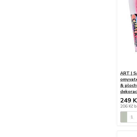
ART | S
omyvate
& plochý
dekora
249 K
206 Kč
b