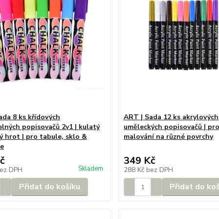
ada 8 ks křídových
ART | Sada 12 ks akrylových
lných popisovačů 2v1 | kulatý
uměleckých popisovačů | pro
 hrot | pro tabule, sklo &
malování na různé povrchy
ce
č
349 Kč
Skladem
ez DPH
288 Kč
bez DPH
Přidat do košíku
Přidat do ko