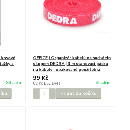
v kovové
OFFICE | Organizér kabelů na suchý zip
tužky a
s logem DEDRA | 3 m stahovací páska
na kabely | opakovaně použitelná
99 Kč
Skladem
Skladem
82 Kč
bez DPH
šíku
Přidat do košíku