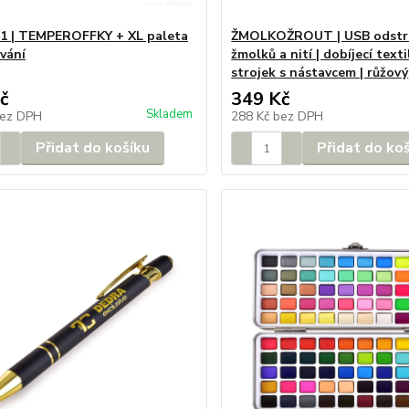
1 | TEMPEROFFKY + XL paleta
ŽMOLKOŽROUT | USB odstr
vání
žmolků a nití | dobíjecí texti
strojek s nástavcem | růžový
č
349 Kč
Skladem
ez DPH
288 Kč
bez DPH
Přidat do košíku
Přidat do ko