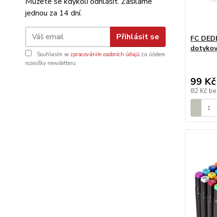
Můžete se kdykoli odhlásit. Zasíláme
jednou za 14 dní.
Přihlásit se
FC DEDR
dotykov
Souhlasím se
zpracováním osobních údajů
za účelem
rozesílky newsletteru.
99 Kč
82 Kč
be