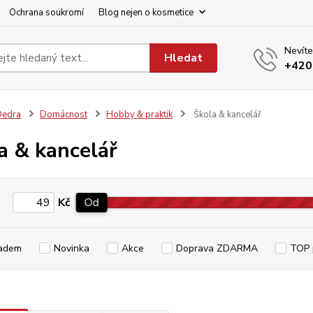
Ochrana soukromí
Blog nejen o kosmetice
Nevíte
Hledat
+420
Dedra
Domácnost
Hobby & praktik
Škola & kancelář
a & kancelář
Kč
Od
adem
Novinka
Akce
Doprava ZDARMA
TOP 