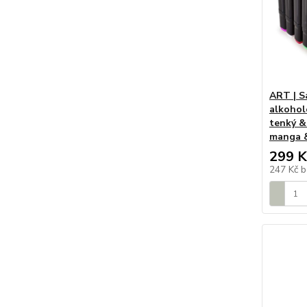
ART | S
alkoholo
tenký & 
manga 
299 K
247 Kč
b