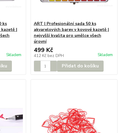
0 ks
ART | Profesionální sada 50 ks
 kazetě |
akvarelových barev v kovové kazetě |
všech
nejvyšší kvalita pro umělce všech
úrovní
499 Kč
Skladem
Skladem
412 Kč
bez DPH
šíku
Přidat do košíku