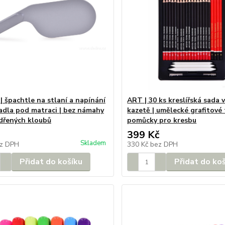
| špachtle na stlaní a napínání
ART | 30 ks kreslířská sada 
adla pod matraci | bez námahy
kazetě | umělecké grafitové 
dřených kloubů
pomůcky pro kresbu
399 Kč
Skladem
z DPH
330 Kč
bez DPH
Přidat do košíku
Přidat do ko