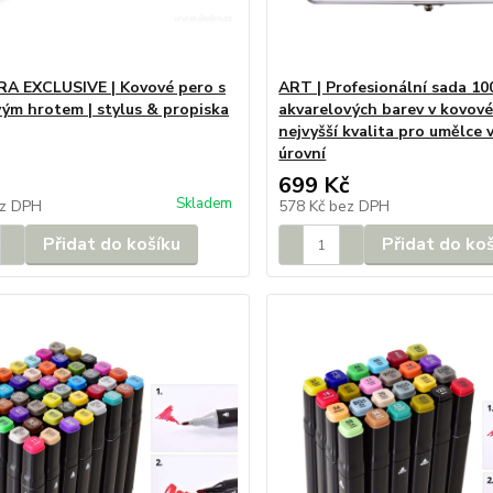
A EXCLUSIVE | Kovové pero s
ART | Profesionální sada 10
ým hrotem | stylus & propiska
akvarelových barev v kovové
nejvyšší kvalita pro umělce 
úrovní
699 Kč
Skladem
z DPH
578 Kč
bez DPH
Přidat do košíku
Přidat do ko