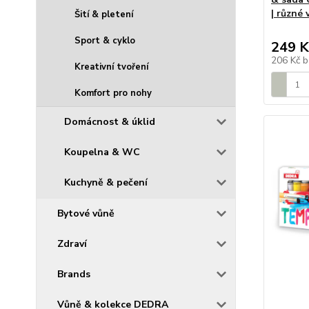
| různé 
Šití & pletení
Sport & cyklo
249 K
206 Kč
b
Kreativní tvoření
Komfort pro nohy
Domácnost & úklid
Koupelna & WC
Kuchyně & pečení
Bytové vůně
Zdraví
Brands
Vůně & kolekce DEDRA