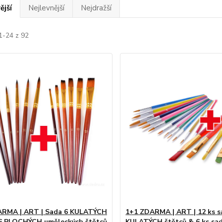
ější
Nejlevnější
Nejdražší
1-24 z 92
ARMA | ART | Sada 6 KULATÝCH
1+1 ZDARMA | ART | 12 ks s
6 PLOCHÝCH uměleckých štětců
KULATÝCH štětců & 6 ks sa