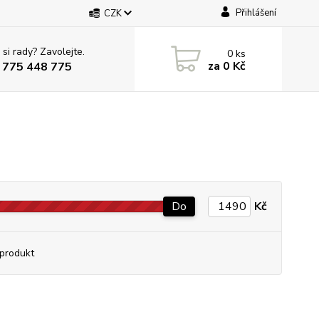
Přihlášení
CZK
 si rady? Zavolejte.
0
ks
za
0 Kč
 775 448 775
Do
Kč
produkt