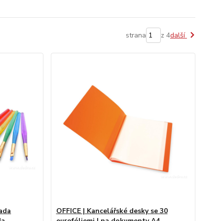
strana
z 4
další
ada
OFFICE | Kancelářské desky se 30
da
eurofóliemi | na dokumenty A4