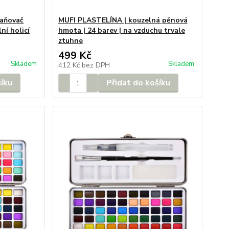
aňovač
MUFI PLASTELÍNA | kouzelná pěnová
lní holicí
hmota | 24 barev | na vzduchu trvale
ztuhne
499 Kč
Skladem
Skladem
412 Kč
bez DPH
šíku
Přidat do košíku