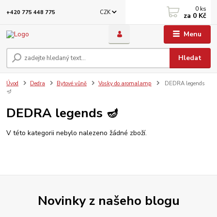
0
ks
CZK
+420 775 448 775
za
0 Kč
Menu
Hledat
Úvod
Dedra
Bytové vůně
Vosky do aromalamp
DEDRA legends
🪔
DEDRA legends 🪔
V této kategorii nebylo nalezeno žádné zboží.
Novinky z našeho blogu