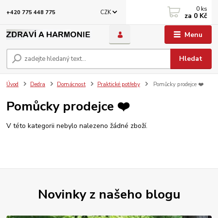
0
ks
CZK
+420 775 448 775
za
0 Kč
Menu
Hledat
Úvod
Dedra
Domácnost
Praktické potřeby
Pomůcky prodejce ❤️
Pomůcky prodejce ❤️
V této kategorii nebylo nalezeno žádné zboží.
Novinky z našeho blogu