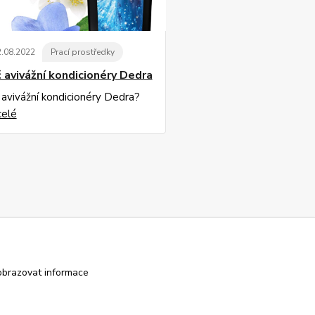
2
.
08
.
2022
Prací prostředky
 avivážní kondicionéry Dedra
 avivážní kondicionéry Dedra?
celé
obrazovat informace