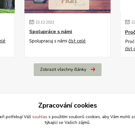
22
.
12
.
2022
2
Spolupráce s námi
Proč
elé
Spolupracuj s námi
číst celé
Proč
číst 
Zobrazit všechny články
Zpracování cookies
eři potřebují Váš
souhlas
s použitím souborů cookies, aby Vám mohli z
týkající se Vašich zájmů.