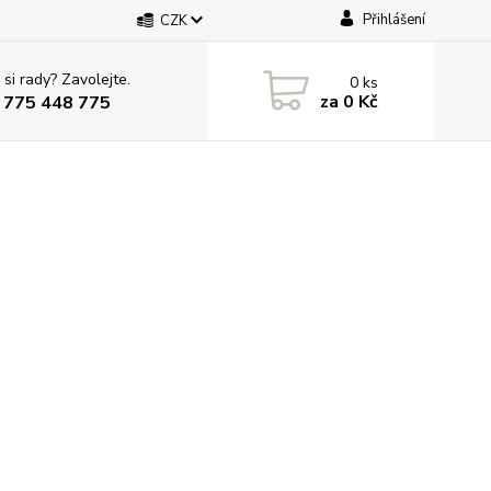
Přihlášení
CZK
 si rady? Zavolejte.
0
ks
za
0 Kč
 775 448 775