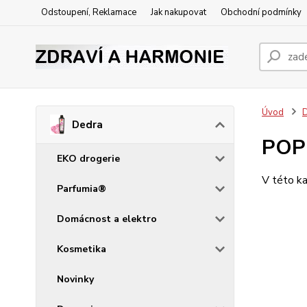
Odstoupení, Reklamace
Jak nakupovat
Obchodní podmínky
Úvod
Dedra
POP
EKO drogerie
V této ka
Parfumia®
Domácnost a elektro
Kosmetika
Novinky