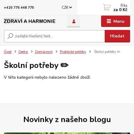
0
ks
CZK
+420 775 448 775
za
0 Kč
Menu
Hledat
Úvod
Dedra
Domácnost
Praktické potřeby
Školní potřeby ✏️
Školní potřeby ✏️
V této kategorii nebylo nalezeno žádné zboží.
Novinky z našeho blogu