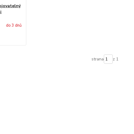
ojovatelný
i
do 3 dnů
strana
z 1