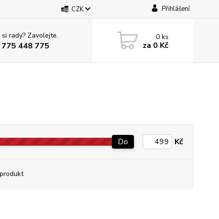
Přihlášení
CZK
 si rady? Zavolejte.
0
ks
za
0 Kč
 775 448 775
Do
Kč
produkt