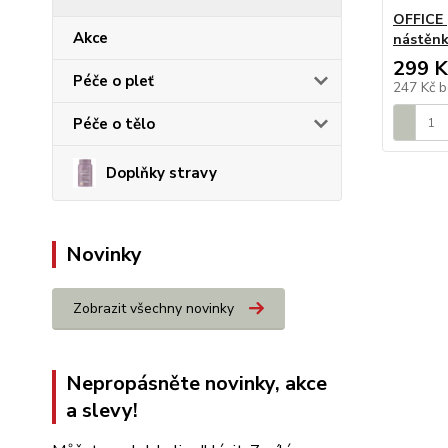
OFFICE |
Akce
nástěnk
299 K
Péče o pleť
247 Kč
b
Péče o tělo
Doplňky stravy
Novinky
Zobrazit všechny novinky
Nepropásněte novinky, akce
a slevy!