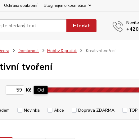
Ochrana soukromí
Blog nejen o kosmetice
Nevíte
Hledat
+420
Dedra
Domácnost
Hobby & praktik
Kreativní tvoření
tivní tvoření
Kč
Od
adem
Novinka
Akce
Doprava ZDARMA
TOP 