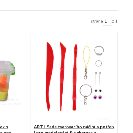
strana
z 1
sek s
ART | Sada tvarovacího náčiní a potřeb
zeleno-
| pro modelování & dekorace z