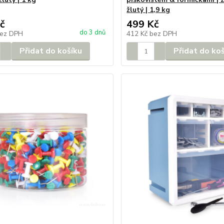
žlutý | 1,9 kg
č
499 Kč
do 3 dnů
ez DPH
412 Kč
bez DPH
Přidat do košíku
Přidat do ko