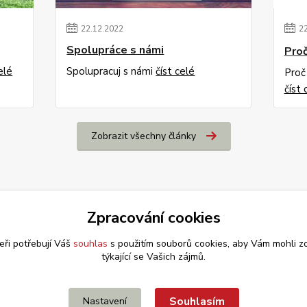
22
.
12
.
2022
2
Spolupráce s námi
Proč
elé
Spolupracuj s námi
číst celé
Proč
číst 
Zobrazit všechny články
Zpracování cookies
eři potřebují Váš
souhlas
s použitím souborů cookies, aby Vám mohli z
týkající se Vašich zájmů.
Souhlasím
Nastavení