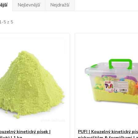
ější
Nejlevnější
Nejdražší
1-5 z 5
ouzelný kinetický písek |
PUFI | Kouzelný kinetický pí
lutý | 1 kg
pískovištěm & formičkami | 