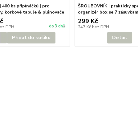
 400 ks připínáčků | pro
ŠROUBOVNÍK | praktický sp
y, korkové tabule & plánovače
organizér box se 7 zásuvkam
č
299 Kč
do 3 dnů
ez DPH
247 Kč
bez DPH
Přidat do košíku
Detail