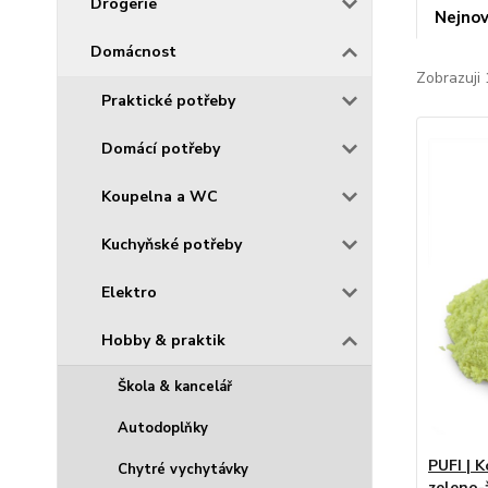
Drogerie
Nejnov
Domácnost
Zobrazuji 
Praktické potřeby
Domácí potřeby
Koupelna a WC
Kuchyňské potřeby
Elektro
Hobby & praktik
Škola & kancelář
Autodoplňky
PUFI | K
Chytré vychytávky
zeleno-ž