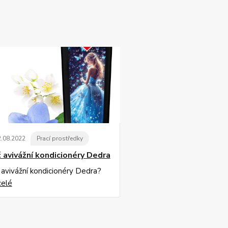
2
.
08
.
2022
Prací prostředky
 avivážní kondicionéry Dedra
 avivážní kondicionéry Dedra?
celé