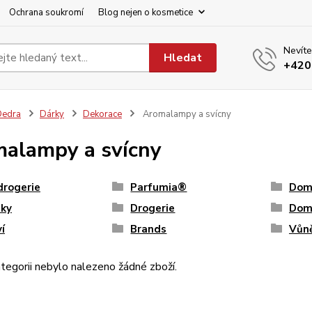
Ochrana soukromí
Blog nejen o kosmetice
Nevíte
Hledat
+420
Dedra
Dárky
Dekorace
Aromalampy a svícny
alampy a svícny
drogerie
Parfumia®
Domá
nky
Drogerie
Dom
í
Brands
Vůn
tegorii nebylo nalezeno žádné zboží.