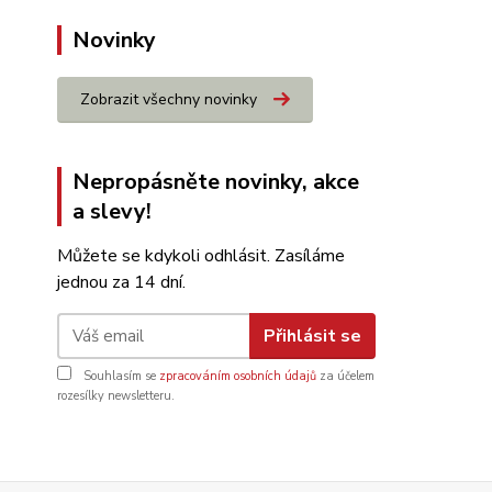
Novinky
Zobrazit všechny novinky
Nepropásněte novinky, akce
a slevy!
Můžete se kdykoli odhlásit. Zasíláme
jednou za 14 dní.
Přihlásit se
Souhlasím se
zpracováním osobních údajů
za účelem
rozesílky newsletteru.