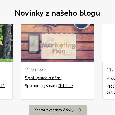
Novinky z našeho blogu
22
.
12
.
2022
2
Spolupráce s námi
Proč
elé
Spolupracuj s námi
číst celé
Proč
číst 
Zobrazit všechny články