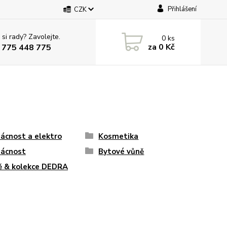
Přihlášení
CZK
 si rady? Zavolejte.
0
ks
za
0 Kč
 775 448 775
cnost a elektro
Kosmetika
ácnost
Bytové vůně
ě & kolekce DEDRA