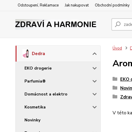
Odstoupení, Reklamace
Jak nakupovat
Obchodní podmínky
Úvod
Dedra
Arom
EKO drogerie
EKO 
Parfumia®
Novi
Domácnost a elektro
Zdrav
Kosmetika
V této ka
Novinky