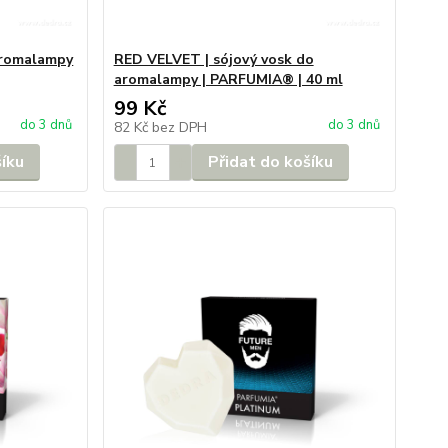
aromalampy
RED VELVET | sójový vosk do
aromalampy | PARFUMIA® | 40 ml
99 Kč
do 3 dnů
do 3 dnů
82 Kč
bez DPH
šíku
Přidat do košíku