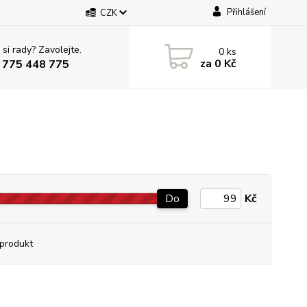
Přihlášení
CZK
 si rady? Zavolejte.
0
ks
za
0 Kč
 775 448 775
Do
Kč
produkt