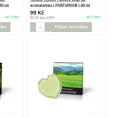
40 ml
aromalampy | PARFUMIA® | 40 ml
99 Kč
do 3 dnů
do 3 dnů
82 Kč
bez DPH
šíku
Přidat do košíku