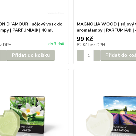
N D´AMOUR | sójový vosk do
MAGNOLIA WOOD | sójový 
mpy | PARFUMIA® | 40 ml
aromalampy | PARFUMIA® | 
99 Kč
do 3 dnů
z DPH
82 Kč
bez DPH
Přidat do košíku
Přidat do ko