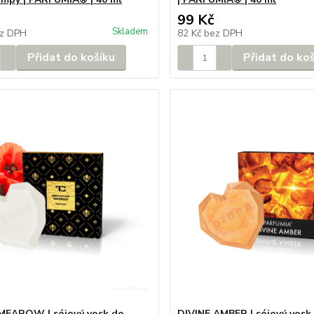
99 Kč
Skladem
z DPH
82 Kč
bez DPH
Přidat do košíku
Přidat do ko
MEAROW | sójový vosk do
DIVINE AMBER | sójový vosk