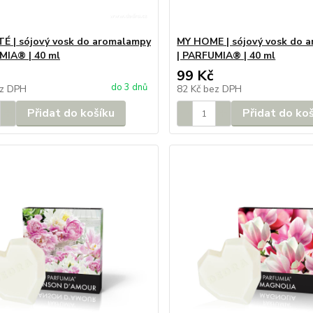
 | sójový vosk do aromalampy
MY HOME | sójový vosk do 
MIA® | 40 ml
| PARFUMIA® | 40 ml
99 Kč
do 3 dnů
z DPH
82 Kč
bez DPH
Přidat do košíku
Přidat do ko