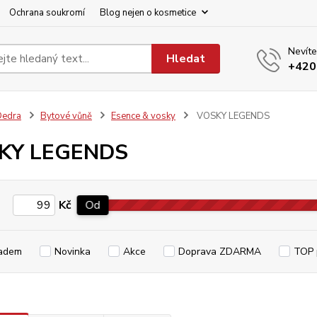
Ochrana soukromí
Blog nejen o kosmetice
Nevíte
Hledat
+420
Dedra
Bytové vůně
Esence & vosky
VOSKY LEGENDS
KY LEGENDS
Kč
Od
adem
Novinka
Akce
Doprava ZDARMA
TOP 