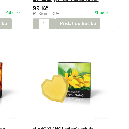
99 Kč
Skladem
Skladem
82 Kč
bez DPH
šíku
Přidat do košíku
 do
YLANG YLANG | sójový vosk do