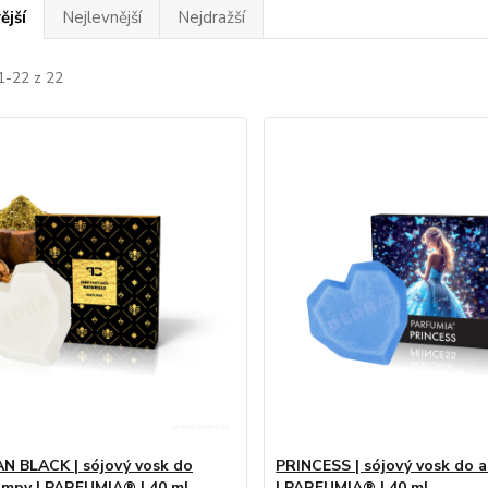
ější
Nejlevnější
Nejdražší
1-22 z 22
N BLACK | sójový vosk do
PRINCESS | sójový vosk do
mpy | PARFUMIA® | 40 ml
| PARFUMIA® | 40 ml