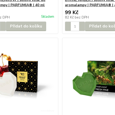
mpy | PARFUMIA® | 40 ml
aromalampy | PARFUMIA® | 
99 Kč
Skladem
z DPH
82 Kč
bez DPH
Přidat do košíku
Přidat do ko