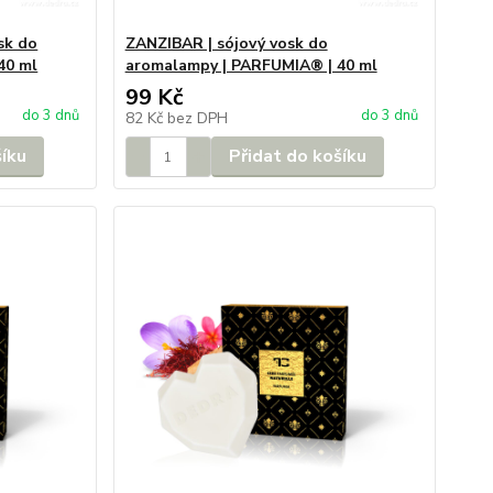
sk do
ZANZIBAR | sójový vosk do
40 ml
aromalampy | PARFUMIA® | 40 ml
99 Kč
do 3 dnů
do 3 dnů
82 Kč
bez DPH
šíku
Přidat do košíku