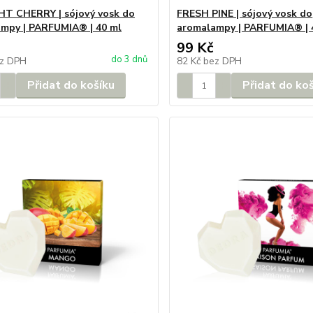
T CHERRY | sójový vosk do
FRESH PINE | sójový vosk do
mpy | PARFUMIA® | 40 ml
aromalampy | PARFUMIA® | 
99 Kč
do 3 dnů
z DPH
82 Kč
bez DPH
Přidat do košíku
Přidat do ko