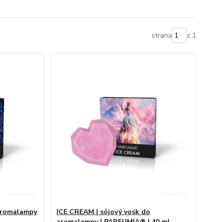
strana
z 1
 aromalampy
ICE CREAM | sójový vosk do
aromalampy | PARFUMIA® | 40 ml