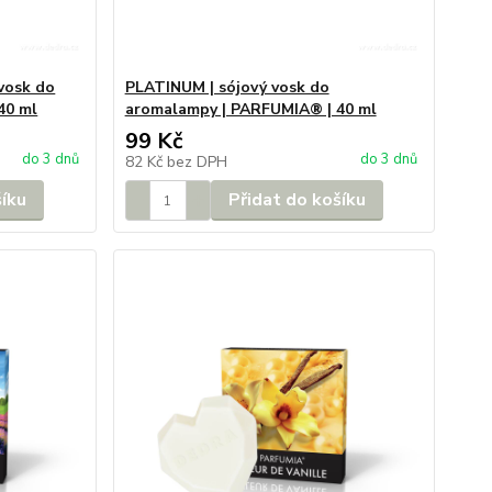
vosk do
PLATINUM | sójový vosk do
40 ml
aromalampy | PARFUMIA® | 40 ml
99 Kč
do 3 dnů
do 3 dnů
82 Kč
bez DPH
šíku
Přidat do košíku