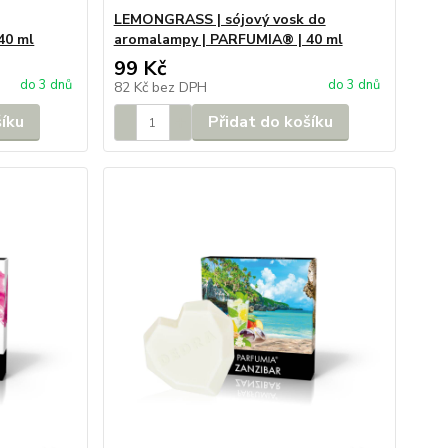
LEMONGRASS | sójový vosk do
40 ml
aromalampy | PARFUMIA® | 40 ml
99 Kč
do 3 dnů
do 3 dnů
82 Kč
bez DPH
šíku
Přidat do košíku