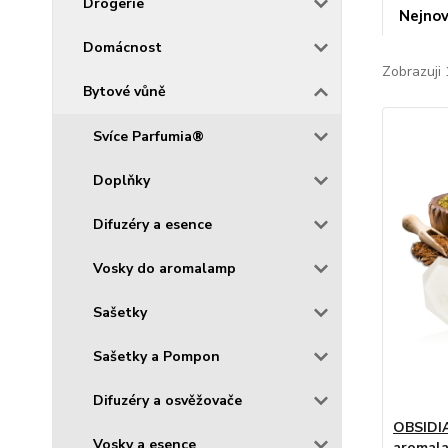
Drogerie
Nejnov
Domácnost
Zobrazuji 
Bytové vůně
Svíce Parfumia®
Doplňky
Difuzéry a esence
Vosky do aromalamp
Sašetky
Sašetky a Pompon
Difuzéry a osvěžovače
OBSIDIA
Vosky a esence
aromala