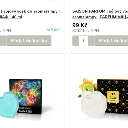
 sójový vosk do aromalampy |
SAISON PARFUM | sójový vo
A® | 40 ml
aromalampy | PARFUMIA® | 
99 Kč
do 3 dnů
z DPH
82 Kč
bez DPH
Přidat do košíku
Přidat do ko