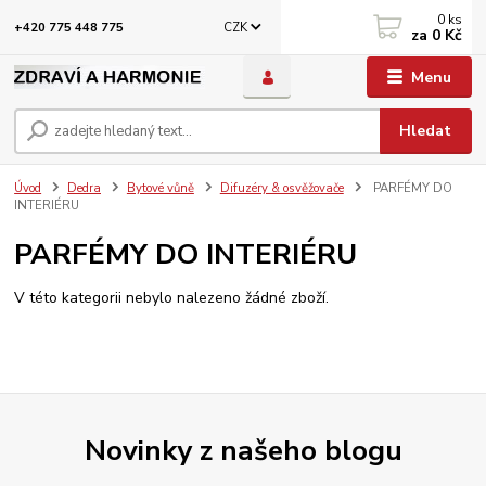
0
ks
CZK
+420 775 448 775
za
0 Kč
Menu
Hledat
Úvod
Dedra
Bytové vůně
Difuzéry & osvěžovače
PARFÉMY DO
INTERIÉRU
PARFÉMY DO INTERIÉRU
V této kategorii nebylo nalezeno žádné zboží.
Novinky z našeho blogu