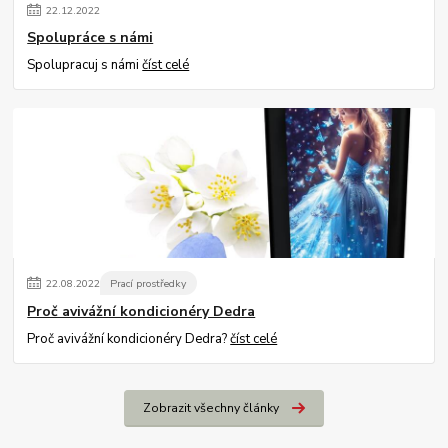
22
.
12
.
2022
Spolupráce s námi
Spolupracuj s námi
číst celé
22
.
08
.
2022
Prací prostředky
Proč avivážní kondicionéry Dedra
Proč avivážní kondicionéry Dedra?
číst celé
Zobrazit všechny články