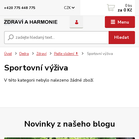
0
ks
CZK
+420 775 448 775
za
0 Kč
Menu
Hledat
Úvod
Dedra
Zdraví
Podle složení 💊
Sportovní výživa
Sportovní výživa
V této kategorii nebylo nalezeno žádné zboží.
Novinky z našeho blogu