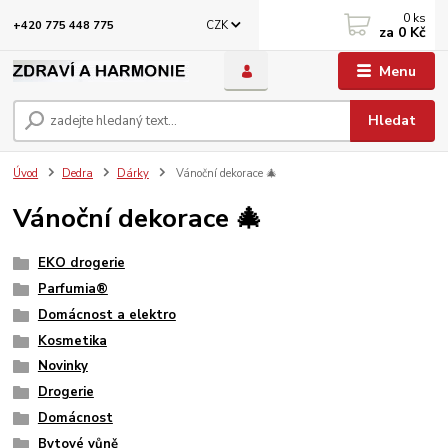
0
ks
CZK
+420 775 448 775
za
0 Kč
Menu
Hledat
Úvod
Dedra
Dárky
Vánoční dekorace 🎄
Vánoční dekorace 🎄
EKO drogerie
Parfumia®
Domácnost a elektro
Kosmetika
Novinky
Drogerie
Domácnost
Bytové vůně