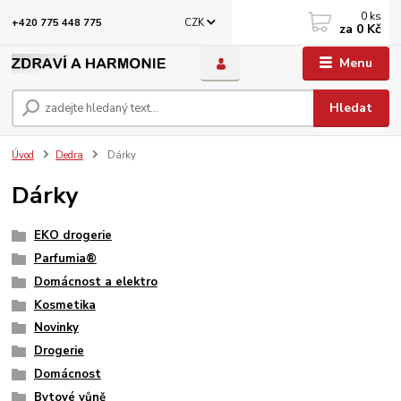
0
ks
CZK
+420 775 448 775
za
0 Kč
Menu
Hledat
Úvod
Dedra
Dárky
Dárky
EKO drogerie
Parfumia®
Domácnost a elektro
Kosmetika
Novinky
Drogerie
Domácnost
Bytové vůně