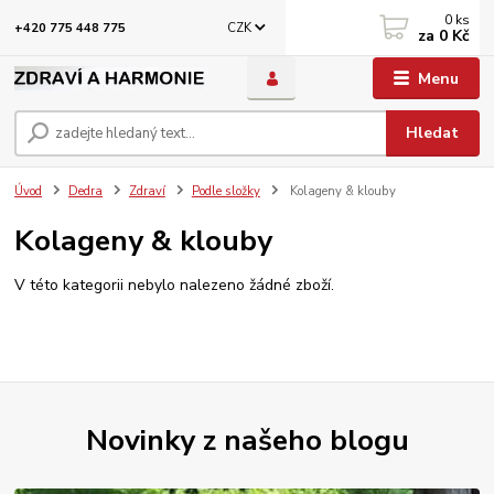
0
ks
CZK
+420 775 448 775
za
0 Kč
Menu
Hledat
Úvod
Dedra
Zdraví
Podle složky
Kolageny & klouby
Kolageny & klouby
V této kategorii nebylo nalezeno žádné zboží.
Novinky z našeho blogu