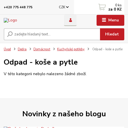
0
ks
CZK
+420 775 448 775
za
0 Kč
Menu
Hledat
Úvod
Dedra
Domácnost
Kuchyňské potřeby
Odpad - koše a pytle
Odpad - koše a pytle
V této kategorii nebylo nalezeno žádné zboží.
Novinky z našeho blogu