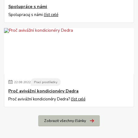
Spolupráce s námi
Spolupracuj s námi
číst celé
22
.
08
.
2022
Prací prostředky
Proč avivážní kondicionéry Dedra
Proč avivážní kondicionéry Dedra?
číst celé
Zobrazit všechny články