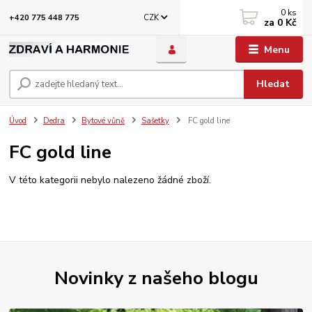
0
ks
CZK
+420 775 448 775
za
0 Kč
Menu
Hledat
Úvod
Dedra
Bytové vůně
Sašetky
FC gold line
FC gold line
V této kategorii nebylo nalezeno žádné zboží.
Novinky z našeho blogu