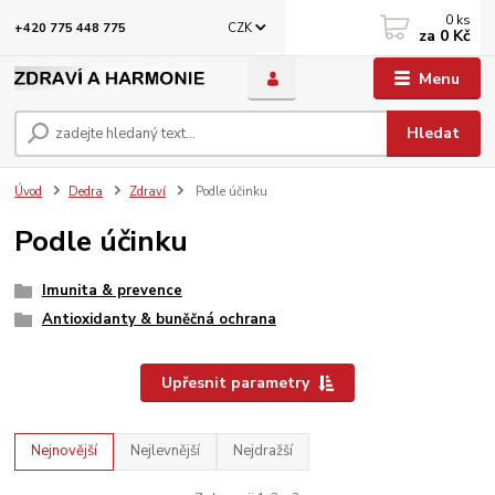
0
ks
CZK
+420 775 448 775
za
0 Kč
Menu
Hledat
Úvod
Dedra
Zdraví
Podle účinku
Podle účinku
Imunita & prevence
Antioxidanty & buněčná ochrana
Upřesnit parametry
Nejnovější
Nejlevnější
Nejdražší