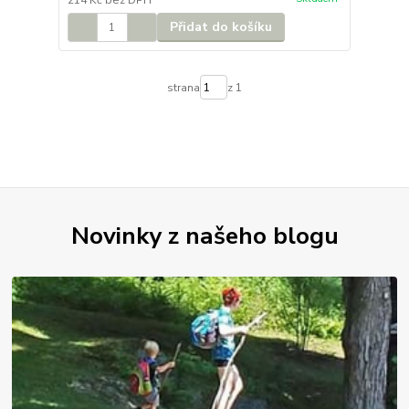
214 Kč
bez DPH
Přidat do košíku
strana
z 1
Novinky z našeho blogu