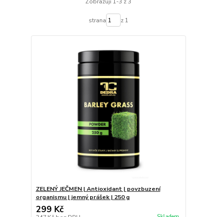
Zobrazuji 1-3 z 3
strana
z 1
ZELENÝ JEČMEN | Antioxidant | povzbuzení
organismu | jemný prášek | 250 g
299 Kč
Skladem