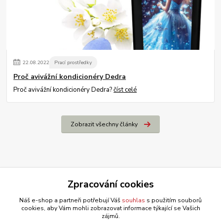
22
.
08
.
2022
Prací prostředky
Proč avivážní kondicionéry Dedra
Proč avivážní kondicionéry Dedra?
číst celé
Zobrazit všechny články
Zpracování cookies
Náš e-shop a partneři potřebují Váš
souhlas
s použitím souborů
cookies, aby Vám mohli zobrazovat informace týkající se Vašich
zájmů.