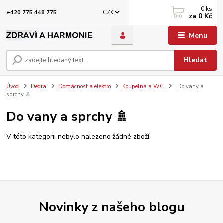
0
ks
CZK
+420 775 448 775
za
0 Kč
Menu
Hledat
Úvod
Dedra
Domácnost a elektro
Koupelna a WC
Do vany a
sprchy 🚿
Do vany a sprchy 🚿
V této kategorii nebylo nalezeno žádné zboží.
Novinky z našeho blogu