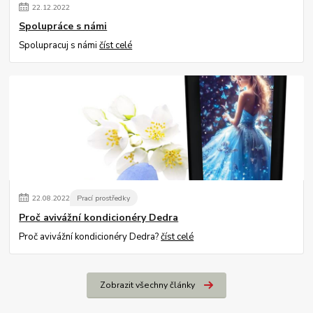
22
.
12
.
2022
Spolupráce s námi
Spolupracuj s námi
číst celé
22
.
08
.
2022
Prací prostředky
Proč avivážní kondicionéry Dedra
Proč avivážní kondicionéry Dedra?
číst celé
Zobrazit všechny články