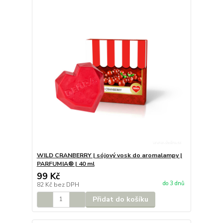
WILD CRANBERRY | sójový vosk do aromalampy |
PARFUMIA® | 40 ml
99 Kč
do 3 dnů
82 Kč
bez DPH
Přidat do košíku