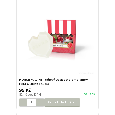
HORKÉ MALINY | sójový vosk do aromalampy |
PARFUMIA® | 40 ml
99 Kč
do 3 dnů
82 Kč
bez DPH
Přidat do košíku