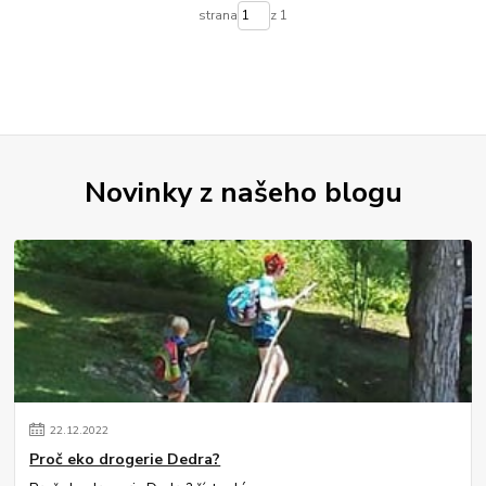
strana
z 1
Novinky z našeho blogu
22
.
12
.
2022
Proč eko drogerie Dedra?