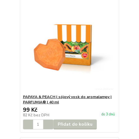
PAPAYA & PEACH | sójový vosk do aromalampy |
PARFUMIA® | 40 ml
99 Kč
do 3 dnů
82 Kč
bez DPH
Přidat do košíku