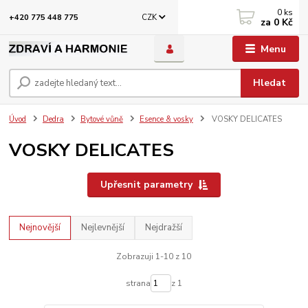
0
ks
CZK
+420 775 448 775
za
0 Kč
Menu
Hledat
Úvod
Dedra
Bytové vůně
Esence & vosky
VOSKY DELICATES
VOSKY DELICATES
Upřesnit parametry
Nejnovější
Nejlevnější
Nejdražší
Zobrazuji 1-10 z 10
strana
z 1