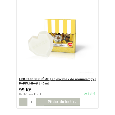
LIQUEUR DE CRÈME | sójový vosk do aromalampy |
PARFUMIA® | 40 ml
99 Kč
do 3 dnů
82 Kč
bez DPH
Přidat do košíku