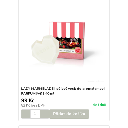
LADY MARMELADE | sójový vosk do aromalampy |
PARFUMIA® | 40 ml
99 Kč
do 3 dnů
82 Kč
bez DPH
Přidat do košíku