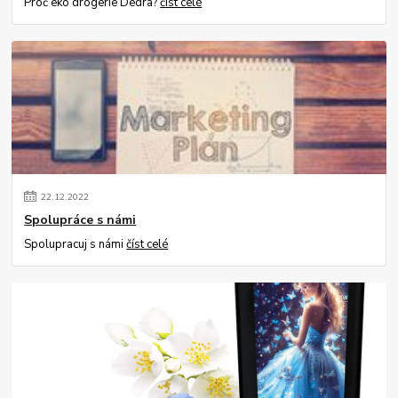
Proč eko drogerie Dedra?
číst celé
22
.
12
.
2022
Spolupráce s námi
Spolupracuj s námi
číst celé