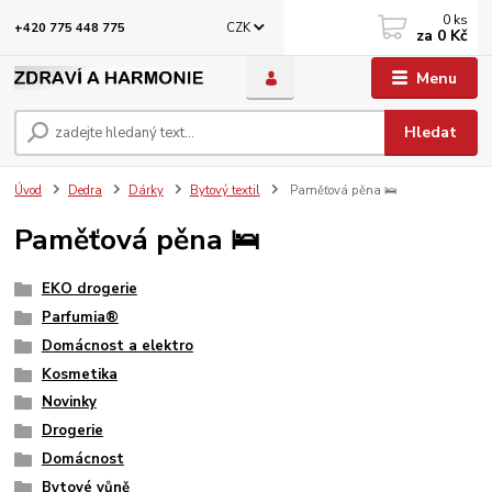
0
ks
CZK
+420 775 448 775
za
0 Kč
Menu
Hledat
Úvod
Dedra
Dárky
Bytový textil
Paměťová pěna 🛌
Paměťová pěna 🛌
EKO drogerie
Parfumia®
Domácnost a elektro
Kosmetika
Novinky
Drogerie
Domácnost
Bytové vůně