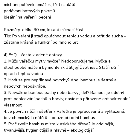
míchání polévek, omáček, těst i salátů
podávání hotových pokrmů
ideální na vaření i pečení
Rozměry: délka 30 cm, kulatá míchací část.
Tip: Po vaření ji stačí opláchnout teplou vodou a otřít do sucha –
zůstane krásná a funkční po mnoho let.
4) FAQ – často kladené dotazy
1. Můžu vařečku mýt v myčce? Nedoporučujeme. Myčka a
dlouhodobé máčení by mohly zkrátit její životnost. Stačí ruční
oplach teplou vodou.
2. Hodí se pro nepřilnavé povrchy? Ano, bambus je šetrný a
nepovrch nepoškrábe.
3. Nevsákne bambus pachy nebo barvy jídel? Bambus je odolný
proti pohlcování pachů a barviv, navíc má přirozené antibakteriální
vlastnosti.
4. Je povrch něčím ošetřen? Vařečka je opracovaná a vyhlazená,
bez chemických nátěrů – pouze přírodní bambus.
5. Proč zvolit bambus místo klasického dřeva? Je odolnější,
trvanlivější, hygieničtější a hlavně – ekologičtější.