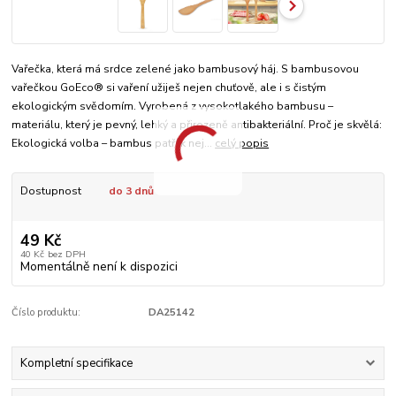
Vařečka, která má srdce zelené jako bambusový háj. S bambusovou
vařečkou GoEco® si vaření užiješ nejen chuťově, ale i s čistým
ekologickým svědomím. Vyrobená z vysokotlakého bambusu –
materiálu, který je pevný, lehký a přirozeně antibakteriální. Proč je skvělá:
Ekologická volba – bambus patří k nej...
celý popis
Dostupnost
do 3 dnů
49 Kč
40 Kč
bez DPH
Momentálně není k dispozici
Číslo produktu:
DA25142
Kompletní specifikace