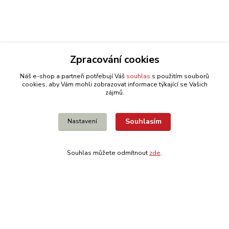
Zpracování cookies
Náš e-shop a partneři potřebují Váš
souhlas
s použitím souborů
cookies, aby Vám mohli zobrazovat informace týkající se Vašich
tento produkt je vyrobený z bambusu, zaručuje tak udržitelný
zájmů.
rozvoj a využití rychlerostoucího bambusu
bambus je jedna z nejrychleji rostoucích rostlin na světě a vysoce
Souhlasím
Nastavení
obnovitelný materiál
výrobky z bambusu mají výhodu oproti plastu a dřevu, neuvolňují
ani nepřejímají pachy, neflekatí, jsou přirozeně antibakteriální a
Souhlas můžete odmítnout
zde
.
vydrží déle a více, než klasické dřevo.
Zboží zařazeno v kategoriích
Dedra