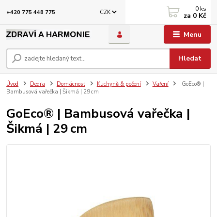
0
ks
CZK
+420 775 448 775
za
0 Kč
Menu
Hledat
Úvod
Dedra
Domácnost
Kuchyně & pečení
Vaření
GoEco® |
Bambusová vařečka | Šikmá | 29 cm
GoEco® | Bambusová vařečka |
Šikmá | 29 cm