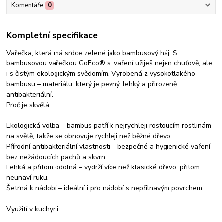
Komentáře
0
Kompletní specifikace
Vařečka, která má srdce zelené jako bambusový háj. S
bambusovou vařečkou GoEco® si vaření užiješ nejen chuťově, ale
i s čistým ekologickým svědomím. Vyrobená z vysokotlakého
bambusu – materiálu, který je pevný, lehký a přirozeně
antibakteriální.
Proč je skvělá:
Ekologická volba – bambus patří k nejrychleji rostoucím rostlinám
na světě, takže se obnovuje rychleji než běžné dřevo.
Přírodní antibakteriální vlastnosti – bezpečné a hygienické vaření
bez nežádoucích pachů a skvrn.
Lehká a přitom odolná – vydrží více než klasické dřevo, přitom
neunaví ruku.
Šetrná k nádobí – ideální i pro nádobí s nepřilnavým povrchem.
Využití v kuchyni: