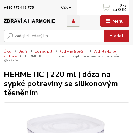
0
ks
CZK
+420 775 448 775
za
0 Kč
Menu
Hledat
Úvod
Dedra
Domácnost
Kuchyně & pečení
Vychytávky do
kuchyně
HERMETIC | 220 ml | dóza na sypké potraviny se silikonovým
těsněním
HERMETIC | 220 ml | dóza na
sypké potraviny se silikonovým
těsněním