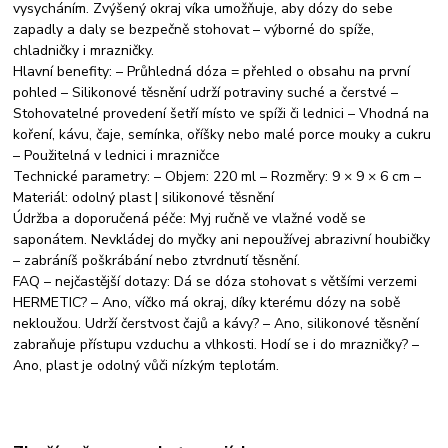
vysycháním. Zvýšený okraj víka umožňuje, aby dózy do sebe
zapadly a daly se bezpečně stohovat – výborné do spíže,
chladničky i mrazničky.
Hlavní benefity: – Průhledná dóza = přehled o obsahu na první
pohled – Silikonové těsnění udrží potraviny suché a čerstvé –
Stohovatelné provedení šetří místo ve spíži či lednici – Vhodná na
koření, kávu, čaje, semínka, oříšky nebo malé porce mouky a cukru
– Použitelná v lednici i mrazničce
Technické parametry: – Objem: 220 ml – Rozměry: 9 × 9 × 6 cm –
Materiál: odolný plast | silikonové těsnění
Údržba a doporučená péče: Myj ručně ve vlažné vodě se
saponátem. Nevkládej do myčky ani nepoužívej abrazivní houbičky
– zabráníš poškrábání nebo ztvrdnutí těsnění.
FAQ – nejčastější dotazy: Dá se dóza stohovat s většími verzemi
HERMETIC? – Ano, víčko má okraj, díky kterému dózy na sobě
nekloužou. Udrží čerstvost čajů a kávy? – Ano, silikonové těsnění
zabraňuje přístupu vzduchu a vlhkosti. Hodí se i do mrazničky? –
Ano, plast je odolný vůči nízkým teplotám.