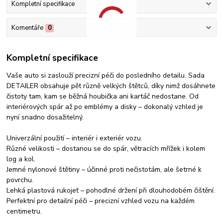
Kompletní specifikace
Komentáře
0
Kompletní specifikace
Vaše auto si zaslouží precizní péči do posledního detailu. Sada
DETAILER obsahuje pět různě velkých štětců, díky nimž dosáhnete
čistoty tam, kam se běžná houbička ani kartáč nedostane. Od
interiérových spár až po emblémy a disky – dokonalý vzhled je
nyní snadno dosažitelný.
Univerzální použití – interiér i exteriér vozu.
Různé velikosti – dostanou se do spár, větracích mřížek i kolem
log a kol.
Jemné nylonové štětiny – účinné proti nečistotám, ale šetrné k
povrchu.
Lehká plastová rukojeť – pohodlné držení při dlouhodobém čištění.
Perfektní pro detailní péči – precizní vzhled vozu na každém
centimetru.