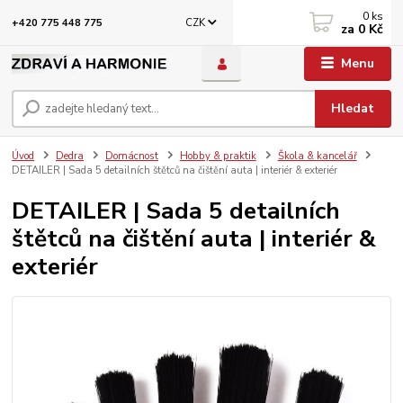
0
ks
CZK
+420 775 448 775
za
0 Kč
Menu
Hledat
Úvod
Dedra
Domácnost
Hobby & praktik
Škola & kancelář
DETAILER | Sada 5 detailních štětců na čištění auta | interiér & exteriér
DETAILER | Sada 5 detailních
štětců na čištění auta | interiér &
exteriér