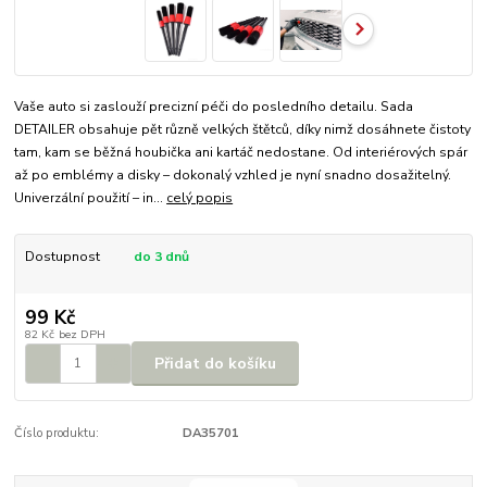
Vaše auto si zaslouží precizní péči do posledního detailu. Sada
DETAILER obsahuje pět různě velkých štětců, díky nimž dosáhnete čistoty
tam, kam se běžná houbička ani kartáč nedostane. Od interiérových spár
až po emblémy a disky – dokonalý vzhled je nyní snadno dosažitelný.
Univerzální použití – in...
celý popis
Dostupnost
do 3 dnů
99 Kč
82 Kč
bez DPH
Přidat do košíku
Číslo produktu:
DA35701