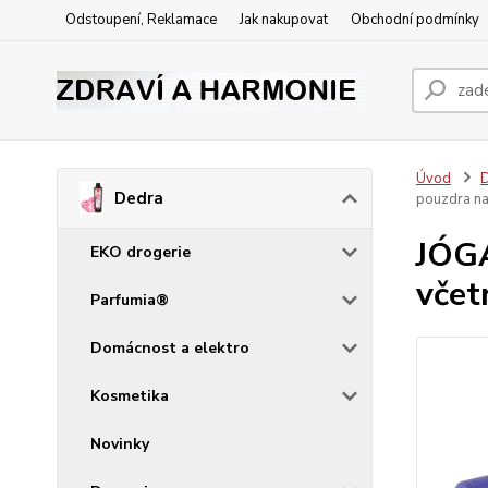
Odstoupení, Reklamace
Jak nakupovat
Obchodní podmínky
Úvod
Dedra
pouzdra na
JÓGA
EKO drogerie
včet
Parfumia®
Domácnost a elektro
Kosmetika
Novinky