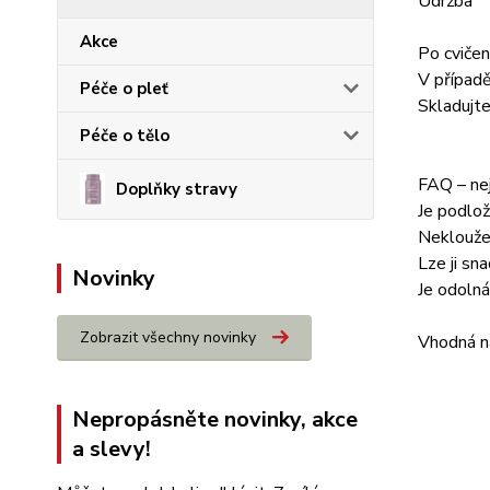
Údržba
Akce
Po cvičen
V případě
Péče o pleť
Skladujte
Péče o tělo
FAQ – nej
Doplňky stravy
Je podložk
Neklouže 
Lze ji sn
Novinky
Je odolná
Zobrazit všechny novinky
Vhodná na
Nepropásněte novinky, akce
a slevy!