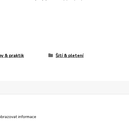
y & praktik
Šití & pletení
obrazovat informace