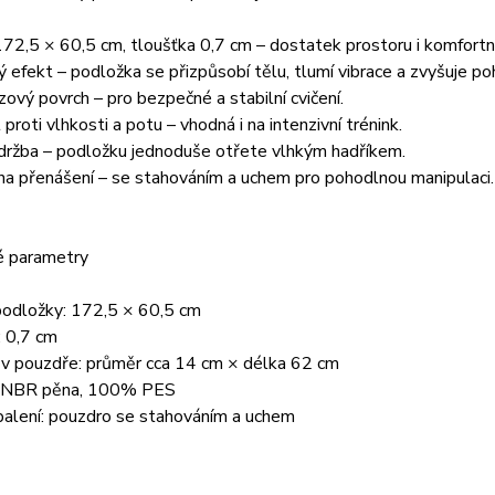
2,5 × 60,5 cm, tloušťka 0,7 cm – dostatek prostoru i komfortní
efekt – podložka se přizpůsobí tělu, tlumí vibrace a zvyšuje poh
zový povrch – pro bezpečné a stabilní cvičení.
proti vlhkosti a potu – vhodná i na intenzivní trénink.
držba – podložku jednoduše otřete vlhkým hadříkem.
a přenášení – se stahováním a uchem pro pohodlnou manipulaci.
é parametry
odložky: 172,5 × 60,5 cm
: 0,7 cm
v pouzdře: průměr cca 14 cm × délka 62 cm
: NBR pěna, 100% PES
balení: pouzdro se stahováním a uchem