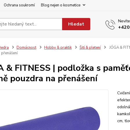
Ochrana soukromí
Blog nejen o kosmetice
Nevíte
Hledat
+420
Dedra
Domácnost
Hobby & praktik
Šití & pletení
JÓGA & FITN
 přenášení
 & FITNESS | podložka s paměť
ně pouzdra na přenášení
Cvičen
efekte
odolná
kamkol
cm, tlo