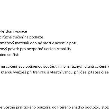
ře tlumí vibrace
ro různá cvičení na podlaze
paměťový materiál odolný proti vlhkosti a potu
zový povrch pro bezpečné udržení stability
dno se čistí
na cvičení jsou oblíbenou součástí mnoha různých druhů cvičení. V
terou využiješ při tréninku s vlastní vahou, při józe, pilates či ae
včetně praktického pouzdra, do kterého snadno podložku složíš 