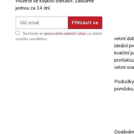
Můžete se kdykoli odhlásit. Zasíláme
jednou za 14 dní.
Přihlásit se
Souhlasím se
zpracováním osobních údajů
za účelem
velmi dob
rozesílky newsletteru.
ideální p
kvalitní 
protisklu
velmi sna
Podložky 
pomůcku, k
Dodáváme 