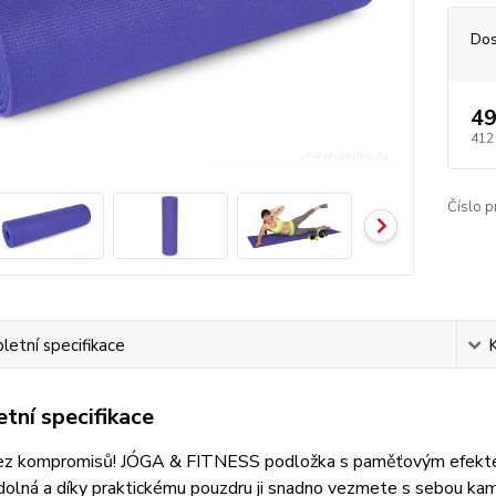
Dos
49
412
Číslo p
etní specifikace
tní specifikace
bez kompromisů! JÓGA & FITNESS podložka s paměťovým efektem 
olná a díky praktickému pouzdru ji snadno vezmete s sebou kamk