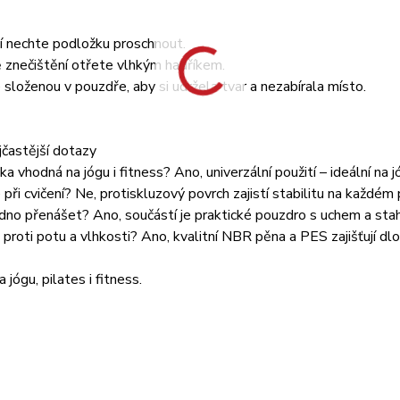
í nechte podložku proschnout.
 znečištění otřete vlhkým hadříkem.
 složenou v pouzdře, aby si udržela tvar a nezabírala místo.
častější dotazy
a vhodná na jógu i fitness? Ano, univerzální použití – ideální na jó
při cvičení? Ne, protiskluzový povrch zajistí stabilitu na každém 
adno přenášet? Ano, součástí je praktické pouzdro s uchem a sta
 proti potu a vlhkosti? Ano, kvalitní NBR pěna a PES zajišťují dlo
 jógu, pilates i fitness.