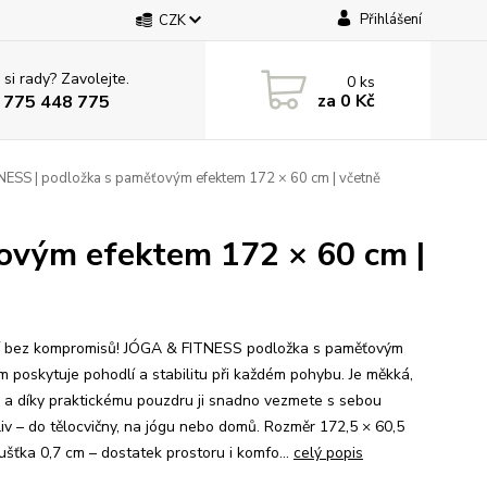
Přihlášení
CZK
 si rady? Zavolejte.
0
ks
za
0 Kč
 775 448 775
ESS | podložka s paměťovým efektem 172 × 60 cm | včetně
ovým efektem 172 × 60 cm |
í bez kompromisů! JÓGA & FITNESS podložka s paměťovým
m poskytuje pohodlí a stabilitu při každém pohybu. Je měkká,
 a díky praktickému pouzdru ji snadno vezmete s sebou
iv – do tělocvičny, na jógu nebo domů. Rozměr 172,5 × 60,5
ušťka 0,7 cm – dostatek prostoru i komfo...
celý popis