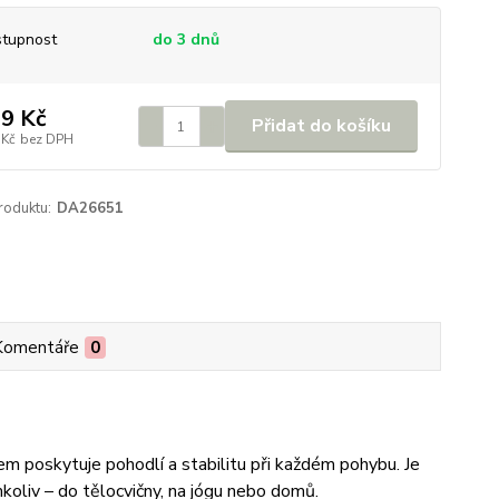
tupnost
do 3 dnů
9 Kč
Přidat do košíku
 Kč
bez DPH
roduktu:
DA26651
Komentáře
0
poskytuje pohodlí a stabilitu při každém pohybu. Je
oliv – do tělocvičny, na jógu nebo domů.