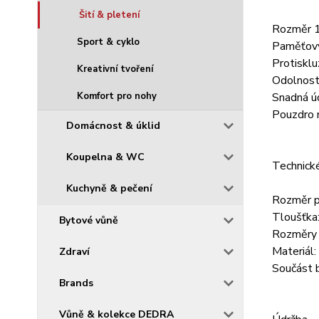
Šití & pletení
Rozměr 17
Sport & cyklo
Paměťový 
Protisklu
Kreativní tvoření
Odolnost 
Komfort pro nohy
Snadná ú
Pouzdro n
Domácnost & úklid
Koupelna & WC
Technick
Kuchyně & pečení
Rozměr p
Tloušťka
Bytové vůně
Rozměry 
Materiál
Zdraví
Součást 
Brands
Vůně & kolekce DEDRA