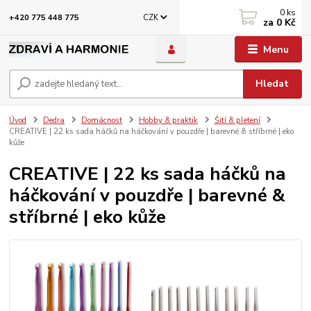
0
ks
CZK
+420 775 448 775
za
0 Kč
Menu
Hledat
Úvod
Dedra
Domácnost
Hobby & praktik
Šití & pletení
CREATIVE | 22 ks sada háčků na háčkování v pouzdře | barevné & stříbrné | eko
kůže
CREATIVE | 22 ks sada háčků na
háčkování v pouzdře | barevné &
stříbrné | eko kůže