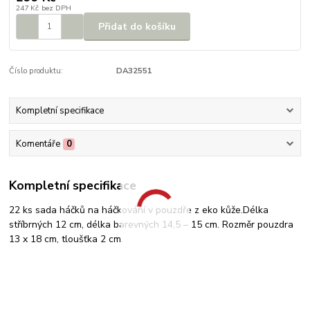
247 Kč
bez DPH
Přidat do košíku
Číslo produktu:
DA32551
Kompletní specifikace
Komentáře
0
Kompletní specifikace
22 ks sada háčků na háčkování v pouzdře z eko kůže.Délka
stříbrných 12 cm, délka barevných 14,5 – 15 cm. Rozměr pouzdra
13 x 18 cm, tloušťka 2 cm.