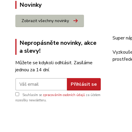
Novinky
Zobrazit všechny novinky
Super ná
Nepropásněte novinky, akce
a slevy!
Vyzkoušej
prostřed
Můžete se kdykoli odhlásit. Zasíláme
jednou za 14 dní.
Přihlásit se
Souhlasím se
zpracováním osobních údajů
za účelem
rozesílky newsletteru.