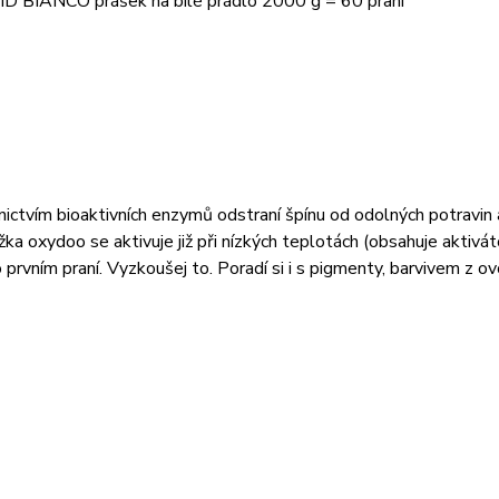
 BIANCO prášek na bílé prádlo 2000 g = 60 praní
ictvím bioaktivních enzymů odstraní špínu od odolných potravin a
žka oxydoo se aktivuje již při nízkých teplotách (obsahuje aktivátor
o prvním praní. Vyzkoušej to. Poradí si i s pigmenty, barvivem z ov