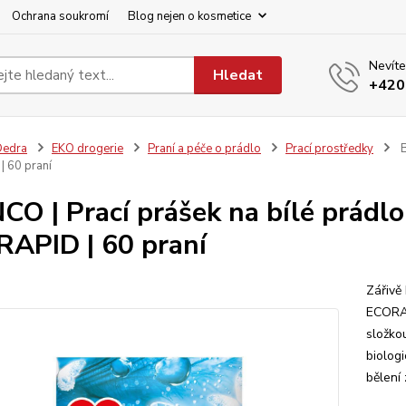
Ochrana soukromí
Blog nejen o kosmetice
Nevíte
Hledat
+420
Dedra
EKO drogerie
Praní a péče o prádlo
Prací prostředky
B
 60 praní
CO | Prací prášek na bílé prádlo 
APID | 60 praní
Zářivě
ECORAPI
složko
biologi
bělení 