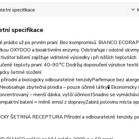
etní specifikace
tní specifikace
lé prádlo už po prvním praní. Bez kompromisů. BIANCO ECORAPID j
ožkou OXYDOO a bioaktivními enzymy. Odstraňuje i odolné skvrny b
ivátor bělení zajišťuje viditelné výsledky i při nižších teplotách.
čené teploty praní: 40–90 °C Dodržuj doporučení výrobce textil
icky šetrné složení
přírodní a biologicky odbouratelné tenzidyParfemace bez alerg
Neobsahuje zbytečná plnidla – pouze účinné látky🧪 Ekonomicky 
ncentrovaný – menší dávka, vyšší účinnostSnadno se vymáchává 
Kompaktní balení = méně emisí z dopravyZabírá polovinu místa 
KY ŠETRNÁ RECEPTURA.Přírodní a odbouratelné tenzidy, par