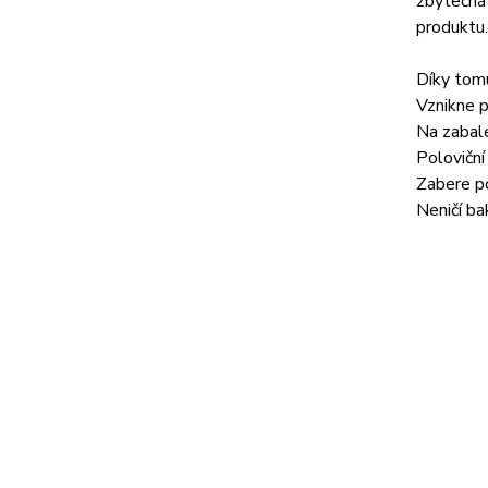
zbytečná 
produktu.
Díky tom
Vznikne p
Na zabale
Poloviční
Zabere p
Neničí ba