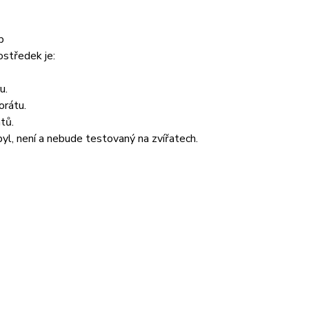
p
středek je:
u.
orátu.
tů.
yl, není a nebude testovaný na zvířatech.