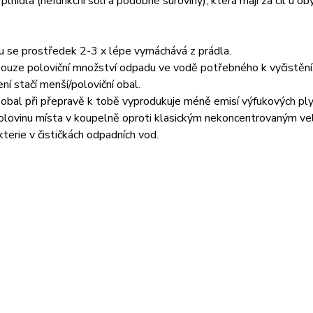
plnidla (nefunkční soli a podobné suroviny), která mají za cíl u
u se prostředek 2-3 x lépe vymáchává z prádla.
ouze poloviční množství odpadu ve vodě potřebného k vyčistění
ní stačí menší/poloviční obal.
 obal při přepravě k tobě vyprodukuje méně emisí výfukových pl
olovinu místa v koupelně oproti klasickým nekoncentrovaným v
kterie v čističkách odpadních vod.