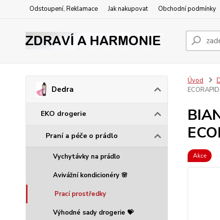
Odstoupení, Reklamace
Jak nakupovat
Obchodní podmínky
Úvod
Dedra
ECORAPID |
BIAN
EKO drogerie
ECOR
Praní a péče o prádlo
Akce
Vychytávky na prádlo
Avivážní kondicionéry 🌸
Prací prostředky
Výhodné sady drogerie 💝