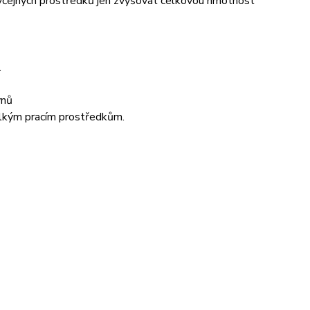
 obyčejných prostředků jen zvyšovat celkovou hmotnost
.
ynů
elkým pracím prostředkům.