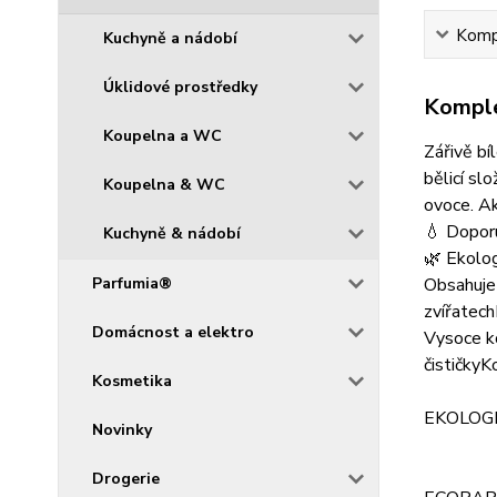
Kompl
Kuchyně a nádobí
Úklidové prostředky
Komple
Koupelna a WC
Zářivě bí
bělicí sl
Koupelna & WC
ovoce. Akt
💧 Doporu
Kuchyně & nádobí
🌿 Ekolog
Obsahuje 
Parfumia®
zvířatech
Domácnost a elektro
Vysoce ko
čističky
Kosmetika
EKOLOGIC
Novinky
Drogerie