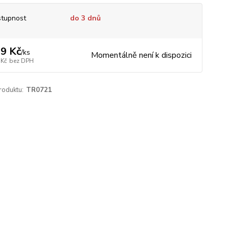
tupnost
do 3 dnů
9 Kč
/
ks
Momentálně není k dispozici
 Kč
bez DPH
roduktu:
TR0721