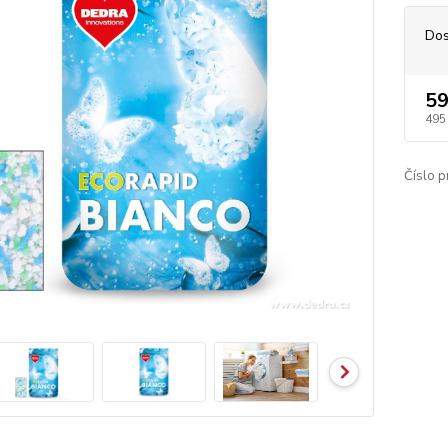
Dos
59
495
Číslo p