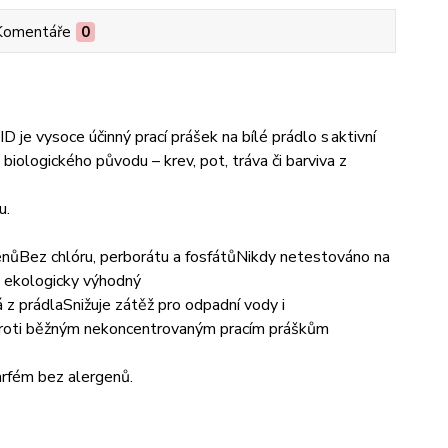
Komentáře
0
e vysoce účinný prací prášek na bílé prádlo s aktivní
iologického původu – krev, pot, tráva či barviva z
u.
enůBez chlóru, perborátu a fosfátůNikdy netestováno na
i ekologicky výhodný
z prádlaSnižuje zátěž pro odpadní vody i
oproti běžným nekoncentrovaným pracím práškům
fém bez alergenů.