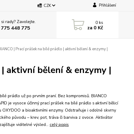
Přihlášení
CZK
 si rady? Zavolejte.
0
ks
za
0 Kč
 775 448 775
IANCO | Prací prášek na bílé prádlo | aktivní bělení & enzymy |
| aktivní bělení & enzymy |
 bílé prádlo už po prvním praní. Bez kompromisů. BIANCO
D je vysoce účinný prací prášek na bílé prádlo s aktivní bělicí
u OXYDOO a bioaktivními enzymy. Odstraňuje i odolné skvrny
ckého původu – krev, pot, tráva či barviva z ovoce. Aktivátor
zajišťuje viditelné výsled...
celý popis