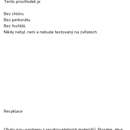
Tento prostředek je:
Bez chlóru.
Bez perborátu.
Bez fosfátů.
Nikdy nebyl, není a nebude testovaný na zvířatech.
Recyklace
Obaly jsou vyrobeny z recyklovatelných materiálů. Prosíme, abys