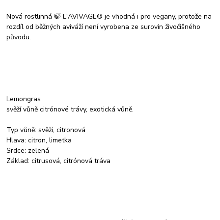
Nová rostlinná 🍃 L'AVIVAGE® je vhodná i pro vegany, protože na
rozdíl od běžných aviváží není vyrobena ze surovin živočišného
původu.
Lemongras
svěží vůně citrónové trávy, exotická vůně.
Typ vůně: svěží, citronová
Hlava: citron, limetka
Srdce: zelená
Základ: citrusová, citrónová tráva