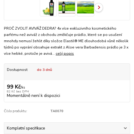
PROČ ZVOLIT AVIVÁŽ DEDRA? 4x více exkluzivního kosmetického
parfému než aviváž z obchodu změkčuje prádlo, které se po usušení
mnohdy nemusí žehlit díky složce Elastil® ME dlouhodobá vůně několik
týdnů po vyprání obsahuje extrakt z Aloe vera Barbadensis prádlo je 3 x
více hebké, protože je avivá...
celý popis
Dostupnost
do 3 dnů
99 Kč
/
ks
82 Kč
bez DPH
Momentálně není k dispozici
Číslo produktu:
TA0070
Kompletní specifikace