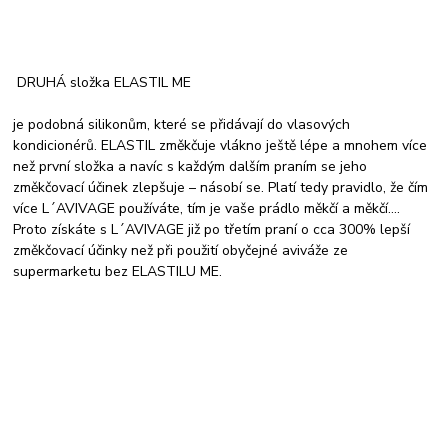
DRUHÁ složka ELASTIL ME
je podobná silikonům, které se přidávají do vlasových
kondicionérů. ELASTIL změkčuje vlákno ještě lépe a mnohem více
než první složka a navíc s každým dalším praním se jeho
změkčovací účinek zlepšuje – násobí se. Platí tedy pravidlo, že čím
více L´AVIVAGE používáte, tím je vaše prádlo měkčí a měkčí….
Proto získáte s L´AVIVAGE již po třetím praní o cca 300% lepší
změkčovací účinky než při použití obyčejné aviváže ze
supermarketu bez ELASTILU ME.