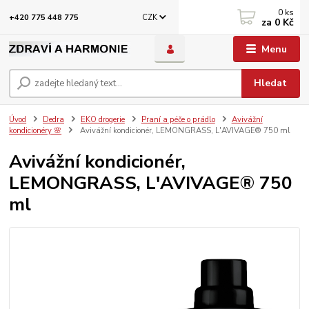
0
ks
CZK
+420 775 448 775
za
0 Kč
Menu
Hledat
Úvod
Dedra
EKO drogerie
Praní a péče o prádlo
Avivážní
kondicionéry 🌸
Avivážní kondicionér, LEMONGRASS, L'AVIVAGE® 750 ml
Avivážní kondicionér,
LEMONGRASS, L'AVIVAGE® 750
ml