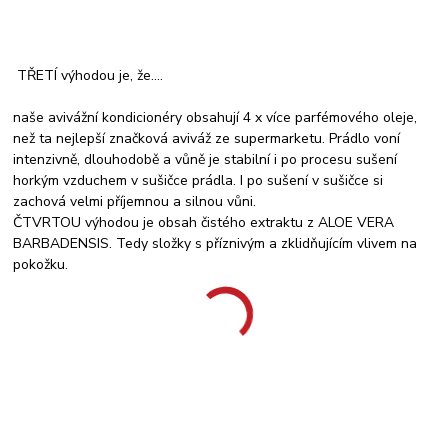
TŘETÍ výhodou je, že....
naše avivážní kondicionéry obsahují 4 x více parfémového oleje,
než ta nejlepší značková aviváž ze supermarketu. Prádlo voní
intenzivně, dlouhodobě a vůně je stabilní i po procesu sušení
horkým vzduchem v sušičce prádla. I po sušení v sušičce si
zachová velmi příjemnou a silnou vůni.
ČTVRTOU výhodou je obsah čistého extraktu z ALOE VERA
BARBADENSIS. Tedy složky s příznivým a zklidňujícím vlivem na
pokožku.