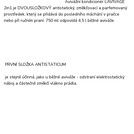
Avivážní kondicionér L’AVIVAGE
2in1 je DVOUSLOŽKOVÝ antistatický, změkčovací a parfemovaný
prostředek, který se přidává do posledního máchání v pračce
nebo při ručním praní. 750 ml odpovídá 4,5 l běžné aviváže.
PRVNÍ SLOŽKA ANTISTATICUM
je stejně účinná, jako u běžné aviváže - odstraní elektrostatický
náboj a částečně změkčí vlákno prádla.