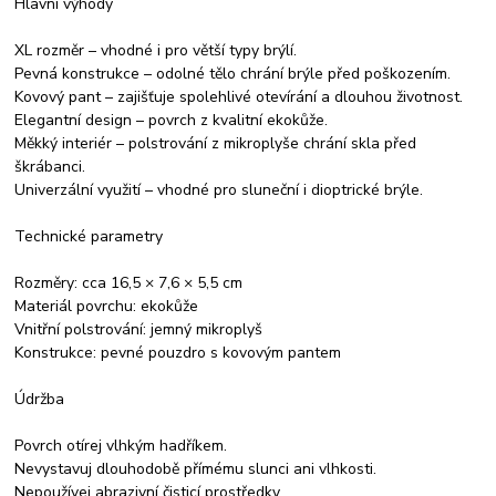
Hlavní výhody
XL rozměr – vhodné i pro větší typy brýlí.
Pevná konstrukce – odolné tělo chrání brýle před poškozením.
Kovový pant – zajišťuje spolehlivé otevírání a dlouhou životnost.
Elegantní design – povrch z kvalitní ekokůže.
Měkký interiér – polstrování z mikroplyše chrání skla před
škrábanci.
Univerzální využití – vhodné pro sluneční i dioptrické brýle.
Technické parametry
Rozměry: cca 16,5 × 7,6 × 5,5 cm
Materiál povrchu: ekokůže
Vnitřní polstrování: jemný mikroplyš
Konstrukce: pevné pouzdro s kovovým pantem
Údržba
Povrch otírej vlhkým hadříkem.
Nevystavuj dlouhodobě přímému slunci ani vlhkosti.
Nepoužívej abrazivní čisticí prostředky.