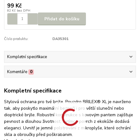
99 Kč
82 Kč
bez DPH
Přidat do košíku
Číslo produktu:
DA35301
Kompletní specifikace
Komentáře
0
Kompletní specifikace
Stylová ochrana pro tvé brýle. Pouzdro BRILEX® XL je navrženo
tak, aby poskytlo maximální bezpečí i pro větší sluneční nebo
dioptrické brýle. Robustní konstrukce s kovovým pantem zajišťuje
pevnost a dlouhou životnost, zatímco povrch z ekokůže dodává
eleganci. Uvnitř je jemné polstrování z mikroplyše, které ochrání
skla a obroučky před poškrábáním.