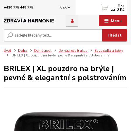
0
ks
CZK
+420 775 448 775
za
0 Kč
Menu
Hledat
Úvod
Dedra
Domácnost
Domácnost & úklid
Zavazadla a tašky
BRILEX | XL pouzdro na brýle | pevné & elegantní s polstrováním
BRILEX | XL pouzdro na brýle |
pevné & elegantní s polstrováním