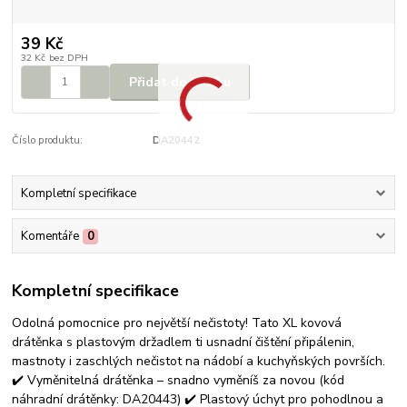
39 Kč
32 Kč
bez DPH
Přidat do košíku
Číslo produktu:
DA20442
Kompletní specifikace
Komentáře
0
Kompletní specifikace
Odolná pomocnice pro největší nečistoty! Tato XL kovová
drátěnka s plastovým držadlem ti usnadní čištění připálenin,
mastnoty i zaschlých nečistot na nádobí a kuchyňských površích.
✔️ Vyměnitelná drátěnka – snadno vyměníš za novou (kód
náhradní drátěnky: DA20443) ✔️ Plastový úchyt pro pohodlnou a