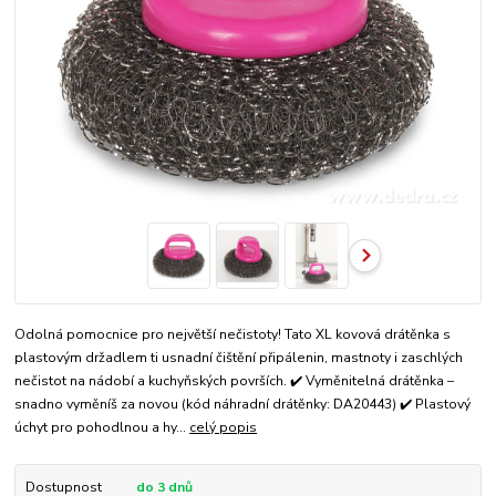
Odolná pomocnice pro největší nečistoty! Tato XL kovová drátěnka s
plastovým držadlem ti usnadní čištění připálenin, mastnoty i zaschlých
nečistot na nádobí a kuchyňských površích. ✔️ Vyměnitelná drátěnka –
snadno vyměníš za novou (kód náhradní drátěnky: DA20443) ✔️ Plastový
úchyt pro pohodlnou a hy...
celý popis
Dostupnost
do 3 dnů