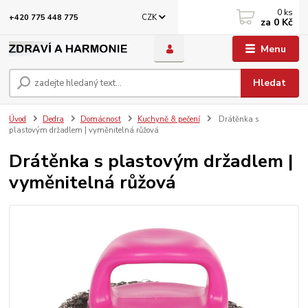
0
ks
CZK
+420 775 448 775
za
0 Kč
Menu
Hledat
Úvod
Dedra
Domácnost
Kuchyně & pečení
Drátěnka s
plastovým držadlem | vyměnitelná růžová
Drátěnka s plastovým držadlem |
vyměnitelná růžová