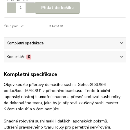
16 Kč
bez DPH
Přidat do košíku
Číslo produktu:
DA25191
Kompletní specifikace
Komentáře
0
Kompletní specifikace
Objev kouzlo přípravy domácího sushi s GoEco® SUSHI
podložkou „MAKISU“ z přírodního bambusu. Tento tradiční
japonský nástroj ti umožní snadno a přesně srolovat sushi rolky
do dokonalého tvaru, jako by je připravil zkušený sushi master.
K čemu slouží a v čem pomůže
Snadné rolování sushi maki i dalších japonských pokrmů.
Udržení pravidelného tvaru rolky pro perfektní servírování.