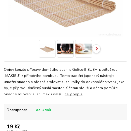
Objev kouzlo přípravy domácího sushi s GoEco® SUSHI podložkou
„MAKISU“ z přírodního bambusu. Tento tradiční japonský nástroj ti
umožní snadno a přesně srolovat sushi rolky do dokonalého tvaru, jako
by je připravil zkušený sushi master. K čemu slouží a v čem pomůže
Snadné rolování sushi maki i další...
celý popis
Dostupnost
do 3 dnů
19 Kč