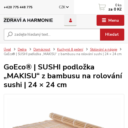
0
ks
CZK
+420 775 448 775
za
0 Kč
Menu
Hledat
Úvod
Dedra
Domácnost
Kuchyně & pečení
Stolování a nápoje
GoEco® | SUSHI podložka „MAKISU“ z bambusu na rolování sushi | 24 × 24 cm
GoEco® | SUSHI podložka
„MAKISU“ z bambusu na rolování
sushi | 24 × 24 cm