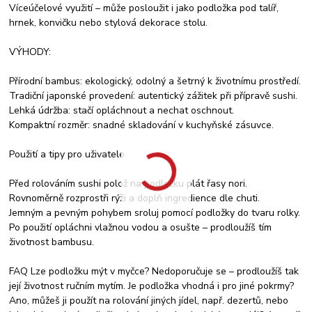
Víceúčelové využití – může posloužit i jako podložka pod talíř,
hrnek, konvičku nebo stylová dekorace stolu.
VÝHODY:
Přírodní bambus: ekologický, odolný a šetrný k životnímu prostředí.
Tradiční japonské provedení: autentický zážitek při přípravě sushi.
Lehká údržba: stačí opláchnout a nechat oschnout.
Kompaktní rozměr: snadné skladování v kuchyňské zásuvce.
Použití a tipy pro uživatele
Před rolováním sushi polož na podložku plát řasy nori.
Rovnoměrně rozprostři rýži a doplň ingredience dle chuti.
Jemným a pevným pohybem sroluj pomocí podložky do tvaru rolky.
Po použití opláchni vlažnou vodou a osušte – prodloužíš tím
životnost bambusu.
FAQ Lze podložku mýt v myčce? Nedoporučuje se – prodloužíš tak
její životnost ručním mytím. Je podložka vhodná i pro jiné pokrmy?
Ano, můžeš ji použít na rolování jiných jídel, např. dezertů, nebo